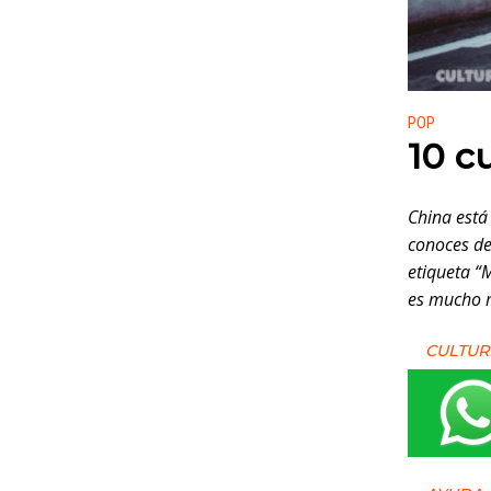
Publicado
POP
10 c
China está
conoces de
etiqueta “
es mucho m
CULTUR