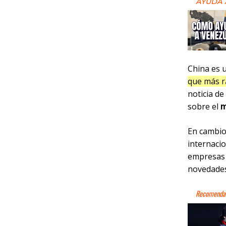
AYUDA 
China es 
que más r
noticia d
sobre el
m
En cambio
internacio
empresas 
novedades