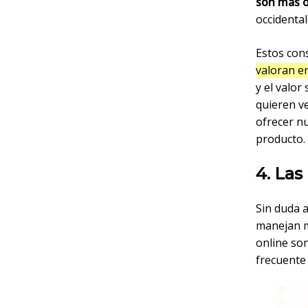
son más o
occidental
Estos co
valoran e
y el valor
quieren v
ofrecer n
producto.
4. Las
Sin duda a
manejan m
online son
frecuente 