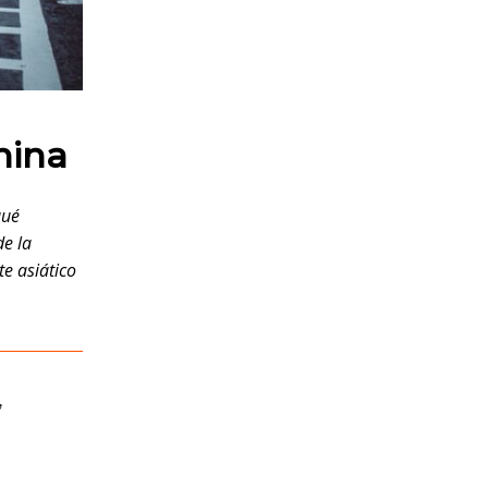
hina
qué
de la
e asiático
,