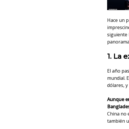
Hace un p
imprescin
siguiente
panorama 
1. La 
El año pas
mundial. E
dólares, y
Aunque en
Banglade
China no 
también un