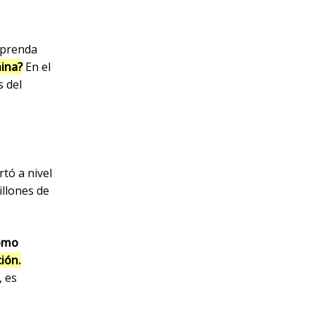
 prenda
ina?
En el
s del
rtó a nivel
illones de
como
ión.
, es