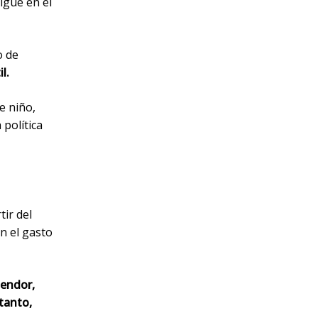
igue en el
o de
l.
e niño,
política
ir del
n el gasto
lendor,
tanto,