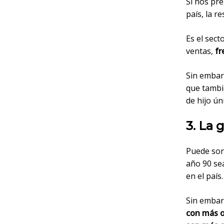
Si nos pr
país, la r
Es el sec
ventas,
fr
Sin embar
que tambié
de hijo ún
3. La 
Puede sona
año 90 se
en el país.
Sin embar
con más o