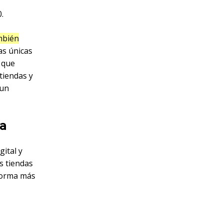
.
mbién
as únicas
s que
tiendas y
 un
ra
gital y
s tiendas
 forma más