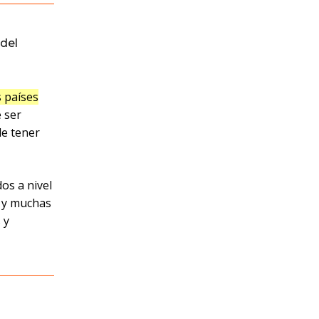
del
s países
 ser
le tener
os a nivel
y muchas
 y