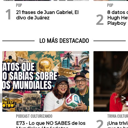
POP
POP
21 frases de Juan Gabriel, El
8 datos 
divo de Juárez
Hugh Hef
Playboy
LO MÁS DESTACADO
PODCAST CULTURIZANDO
TRIVIA CULTU
E73 • Lo que NO SABES de los
¡Una triv