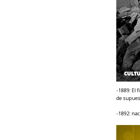
-1889: El 
de supue
-1892: na