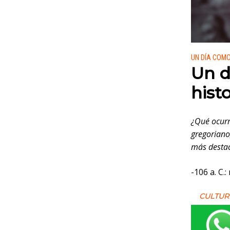
Publicado
UN DÍA COM
Un d
histo
¿Qué ocurri
gregoriano
más destac
-106 a. C.
CULTUR