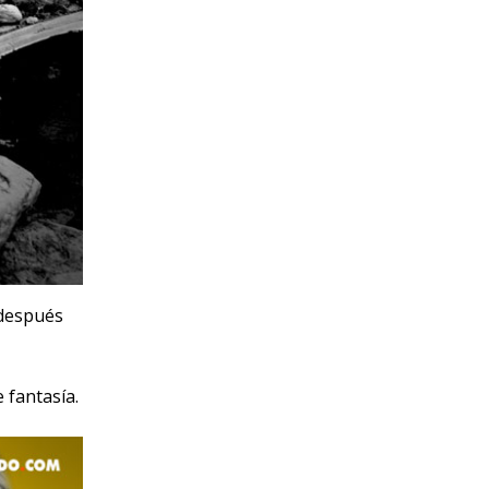
 después
e fantasía.