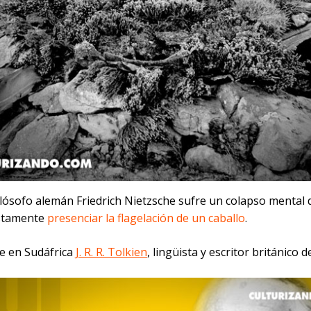
filósofo alemán Friedrich Nietzsche sufre un colapso mental
stamente
presenciar la flagelación de un caballo
.
ce en Sudáfrica
J. R. R. Tolkien
, lingüista y escritor británico d