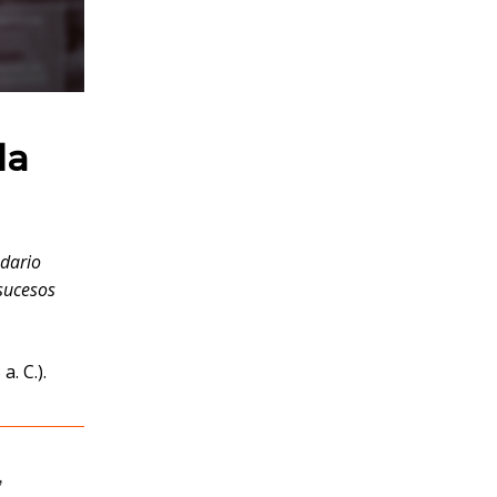
la
ndario
 sucesos
a. C.).
,