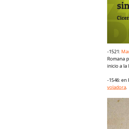
-1521:
Mar
Romana po
inicio a l
-1546: en 
voladora
.