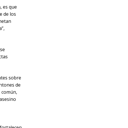
, es que
e de los
ometan
a”,
 se
ctas
ntes sobre
ontones de
n común,
 asesino
 fortalecen