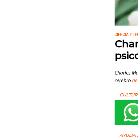
Publicado
CIENCIA Y T
Char
psic
Charles Ma
cerebro
de
CULTUR
AYUDA 