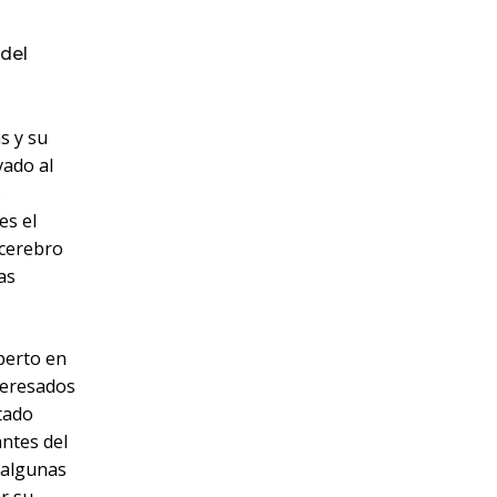
del
s y su
vado al
o
es el
 cerebro
as
xperto en
teresados
ltado
ntes del
 algunas