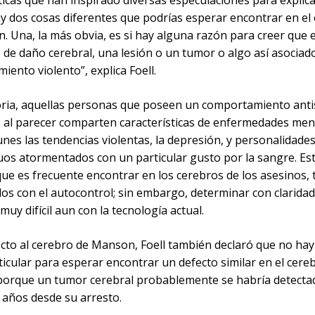
ticas que han inspirado diversas especulaciones para explic
ay dos cosas diferentes que podrías esperar encontrar en el
 Una, la más obvia, es si hay alguna razón para creer que e
 de daño cerebral, una lesión o un tumor o algo así asociado
ento violento”, explica Foell.
toria, aquellas personas que poseen un comportamiento antis
, al parecer comparten características de enfermedades men
nes las tendencias violentas, la depresión, y personalidade
duos atormentados con un particular gusto por la sangre. Es
que es frecuente encontrar en los cerebros de los asesinos,
os con el autocontrol; sin embargo, determinar con claridad
muy difícil aun con la tecnología actual.
cto al cerebro de Manson, Foell también declaró que no ha
icular para esperar encontrar un defecto similar en el cere
orque un tumor cerebral probablemente se habría detectad
 años desde su arresto.