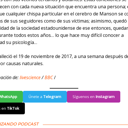
ecen con cada nueva situación que encuentra una persona;
que cualquier chispa particular en el cerebro de Manson se 
as de sus seguidores como de sus víctimas; asimismo, quedó 
idad de la sociedad estadounidense de ese entonces, queda
rante todos estos años… lo que hace muy difícil conocer a
ad su psicología…
lleció el 19 de noviembre de 2017, a una semana después d
or causas naturales.
mación de:
livescience
/
BBC
/
WhatsApp
Únete a
Telegram
Síguenos en
Instagram
s en
TikTok
IZANDO PODCAST