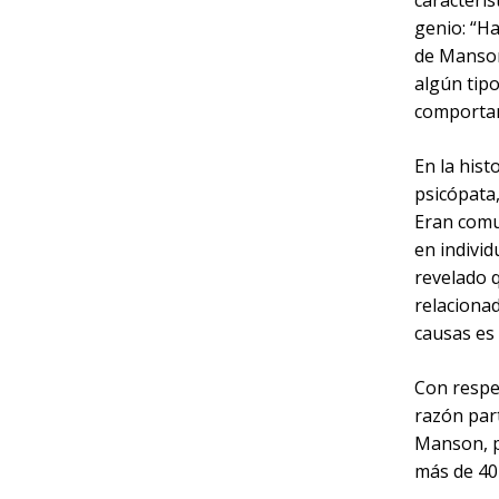
caracterís
genio: “H
de Manson.
algún tipo
comportami
En la his
psicópata
Eran comu
en indivi
revelado 
relacionad
causas es 
Con respe
razón part
Manson, p
más de 40