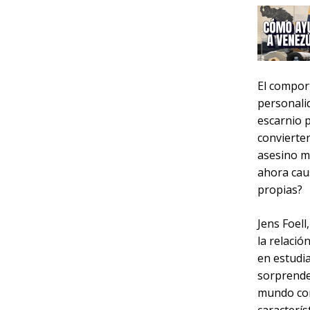
El compor
personalid
escarnio 
convierten
asesino má
ahora cau
propias?
Jens Foell
la relació
en estudia
sorprende
mundo com