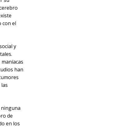
ar su
 cerebro
xiste
 con el
ocial y
tales.
s maníacas
tudios han
 tumores
 las
y ninguna
bro de
o en los