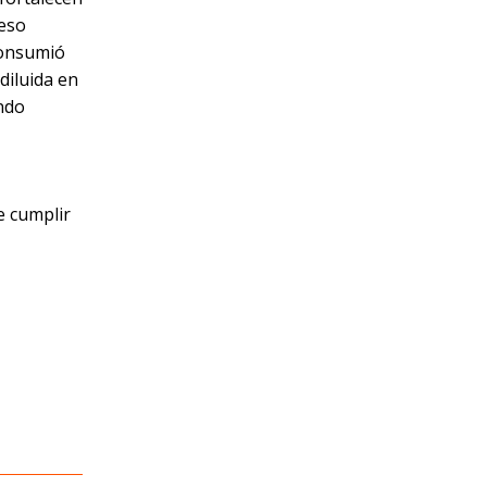
 eso
consumió
diluida en
ndo
e cumplir