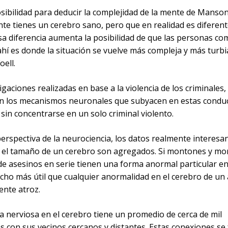
sibilidad para deducir la complejidad de la mente de Manson
te tienes un cerebro sano, pero que en realidad es diferent
sa diferencia aumenta la posibilidad de que las personas c
 ahí es donde la situación se vuelve más compleja y más turbi
oell.
igaciones realizadas en base a la violencia de los criminales,
n los mecanismos neuronales que subyacen en estas condu
sin concentrarse en un solo criminal violento.
erspectiva de la neurociencia, los datos realmente interesa
y el tamaño de un cerebro son agregados. Si montones y m
de asesinos en serie tienen una forma anormal particular e
cho más útil que cualquier anormalidad en el cerebro de un
ente atroz.
a nerviosa en el cerebro tiene un promedio de cerca de mil
 con sus vecinos cercanos y distantes. Estas conexiones se