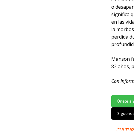
o desapar
significa 
en las vid
la morbos
perdida du
profundid
Manson fa
83 años, p
Con infor
Únete a
Sígueno
CULTUR