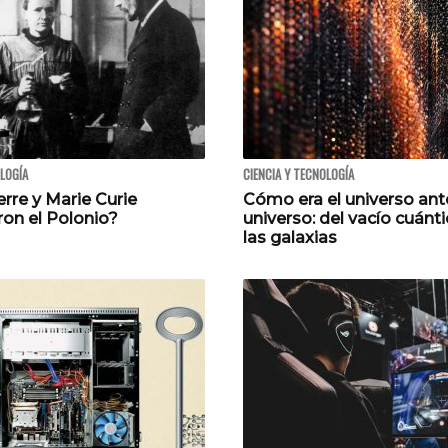
OLOGÍA
CIENCIA Y TECNOLOGÍA
rre y Marie Curie
Cómo era el universo ant
ron el Polonio?
universo: del vacío cuánti
las galaxias