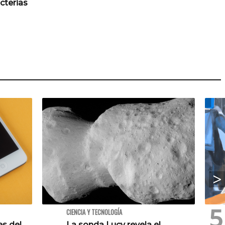
cterias
CIENCIA Y TECNOLOGÍA
es del
La sonda Lucy revela el