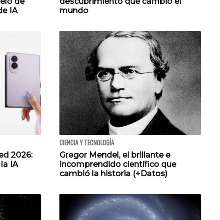
elo de
descubrimiento que cambió el
de IA
mundo
CIENCIA Y TECNOLOGÍA
ed 2026:
Gregor Mendel, el brillante e
la IA
incomprendido científico que
cambió la historia (+Datos)