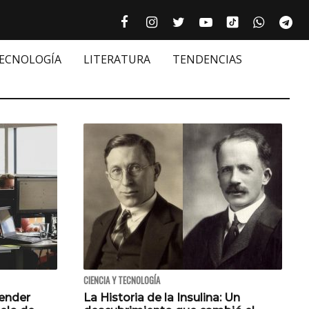
Tiktok cultur
Facebook culturizando.com | Alim
Instagram culturizando.com 
Twitter culturizando.c
Youtube culturiza
WhatsAp
Te






TECNOLOGÍA
LITERATURA
TENDENCIAS
CIENCIA Y TECNOLOGÍA
vender
La Historia de la Insulina: Un