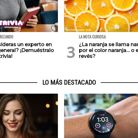
URIZANDO
LA NOTA CURIOSA
ideras un experto en
¿La naranja se llama na
general? ¡Demuéstralo
por el color naranja… o e
rivia!
revés?
LO MÁS DESTACADO