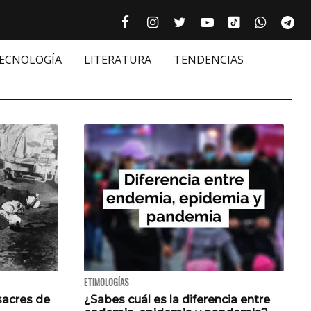
Tiktok cultur
Facebook culturizando.com | Alim
Instagram culturizando.com 
Twitter culturizando.c
Youtube culturiza
WhatsAp
Te






TECNOLOGÍA
LITERATURA
TENDENCIAS
ETIMOLOGÍAS
sacres de
¿Sabes cuál es la diferencia entre