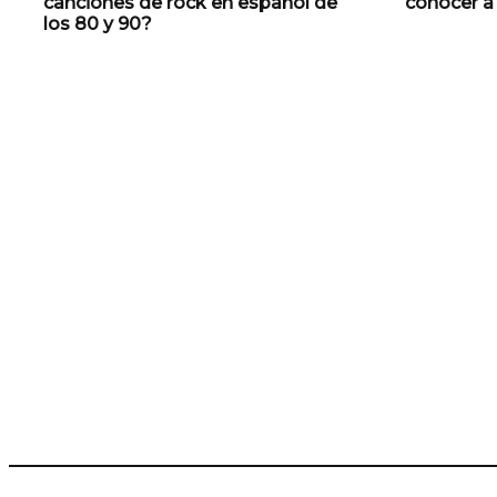
canciones de rock en español de
conocer a
los 80 y 90?