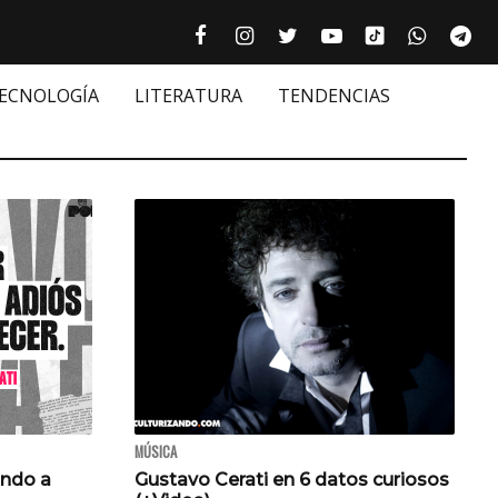
Tiktok cultur
Facebook culturizando.com | Alim
Instagram culturizando.com 
Twitter culturizando.c
Youtube culturiza
WhatsAp
Te






TECNOLOGÍA
LITERATURA
TENDENCIAS
MÚSICA
ando a
Gustavo Cerati en 6 datos curiosos