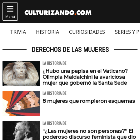

Menú
TRIVIA
HISTORIA
CURIOSIDADES
SERIES Y 
DERECHOS DE LAS MUJERES
LA HISTORIA DE
¿Hubo una papisa en el Vaticano?
Olimpia Maidalchini la avariciosa
mujer que gobernó la Santa Sede
LA HISTORIA DE
8 mujeres que rompieron esquemas
LA HISTORIA DE
“¿Las mujeres no son personas?” El
poderoso discurso feminista que dio