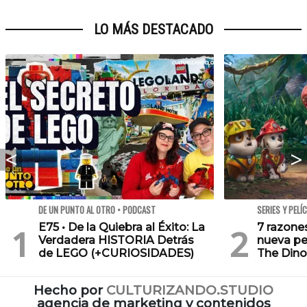
LO MÁS DESTACADO
DE UN PUNTO AL OTRO • PODCAST
SERIES Y PELÍ
E75 • De la Quiebra al Éxito: La
7 razone
Verdadera HISTORIA Detrás
nueva pe
de LEGO (+CURIOSIDADES)
The Dino
Hecho por
CULTURIZANDO.STUDIO
agencia de marketing y contenidos