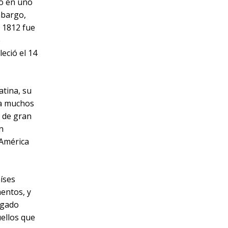
ió en uno
mbargo,
n 1812 fue
e
leció el 14
atina, su
 a muchos
a de gran
n
 América
íses
entos, y
legado
uellos que