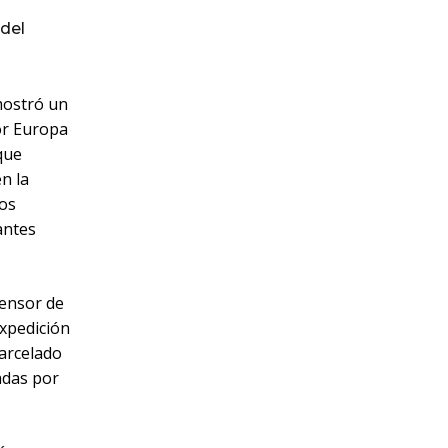
del
mostró un
or Europa
que
n la
los
antes
fensor de
expedición
carcelado
adas por