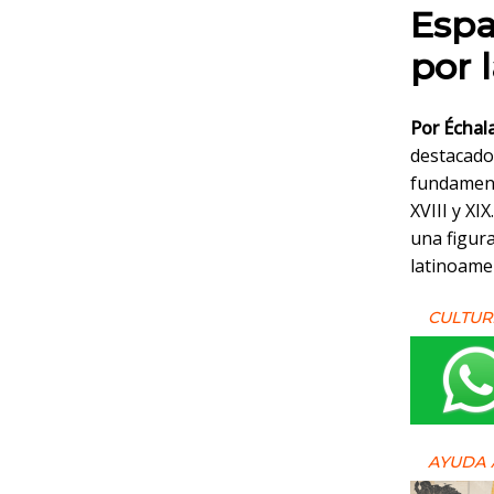
Espa
por 
Por Échal
destacado
fundamenta
XVIII y XI
una figura
latinoame
CULTUR
AYUDA 