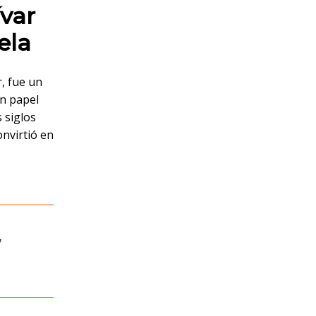
var
ela
, fue un
un papel
 siglos
onvirtió en
,