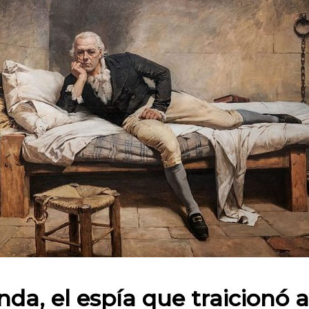
 en:
nda, el espía que traicionó a