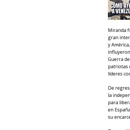
Miranda f
gran inte
y América,
influyeron
Guerra de
patriotas
líderes c
De regres
la indepen
para libe
en España
su encarc