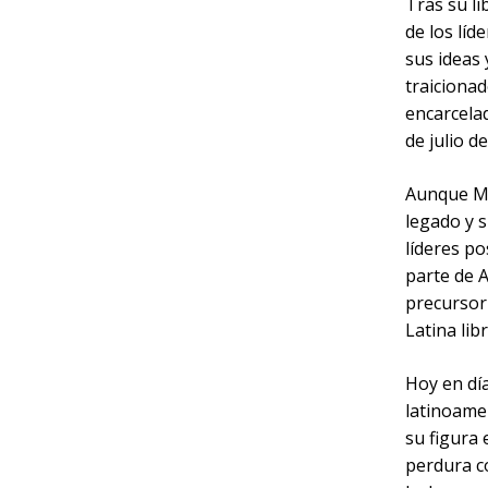
Tras su l
de los líd
sus ideas 
traiciona
encarcelad
de julio d
Aunque Mi
legado y s
líderes p
parte de A
precursor
Latina lib
Hoy en dí
latinoame
su figura 
perdura c