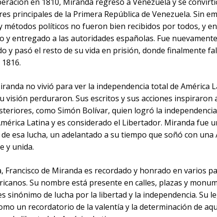
iberación en 1810, Miranda regresó a Venezuela y se convirt
eres principales de la Primera República de Venezuela. Sin e
y métodos políticos no fueron bien recibidos por todos, y e
do y entregado a las autoridades españolas. Fue nuevament
o y pasó el resto de su vida en prisión, donde finalmente fal
e 1816.
randa no vivió para ver la independencia total de América L
u visión perduraron. Sus escritos y sus acciones inspiraron
osteriores, como Simón Bolívar, quien logró la independenci
mérica Latina y es considerado el Libertador. Miranda fue u
 de esa lucha, un adelantado a su tiempo que soñó con una
re y unida.
a, Francisco de Miranda es recordado y honrado en varios pa
ricanos. Su nombre está presente en calles, plazas y monum
es sinónimo de lucha por la libertad y la independencia. Su 
omo un recordatorio de la valentía y la determinación de aq