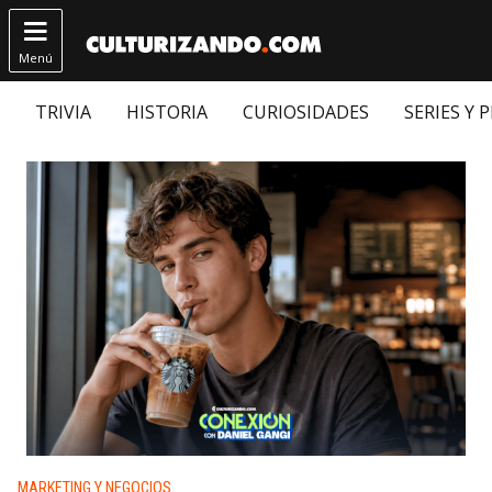

Menú
TRIVIA
HISTORIA
CURIOSIDADES
SERIES Y 
Publicado en:
MARKETING Y NEGOCIOS