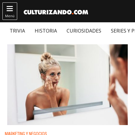

Menú
TRIVIA
HISTORIA
CURIOSIDADES
SERIES Y 
Publicado en:
MARKETING Y NEGOCIOS