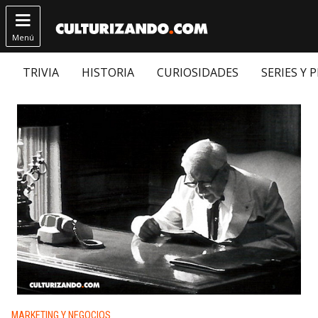

Menú
TRIVIA
HISTORIA
CURIOSIDADES
SERIES Y 
Publicado en:
MARKETING Y NEGOCIOS