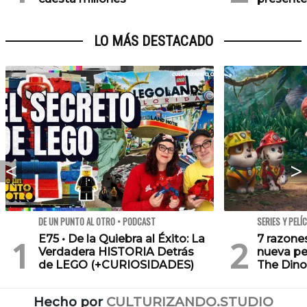
LO MÁS DESTACADO
DE UN PUNTO AL OTRO • PODCAST
SERIES Y PELÍ
E75 • De la Quiebra al Éxito: La
7 razone
Verdadera HISTORIA Detrás
nueva pe
de LEGO (+CURIOSIDADES)
The Dino
Hecho por
CULTURIZANDO.STUDIO