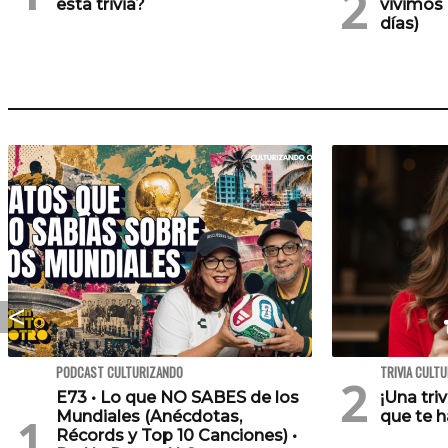
esta trivia?
vivimos 
días)
PODCAST CULTURIZANDO
TRIVIA CULT
E73 • Lo que NO SABES de los
¡Una tri
Mundiales (Anécdotas,
que te h
Récords y Top 10 Canciones) •