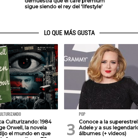
demuestra que el café premium
sigue siendo el rey del 'lifestyle'
LO QUE MÁS GUSTA
CULTURIZANDO
POP
ca Culturizando: 1984
Conoce a la superestrel
e Orwell, la novela
Adele y a sus legendari
dijo el mundo en que
álbumes (+ videos)