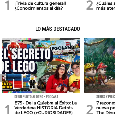
¡Trivia de cultura general!
¿Cuáles 
¿Conocimientos al día?
más ater
LO MÁS DESTACADO
DE UN PUNTO AL OTRO • PODCAST
SERIES Y PELÍ
E75 • De la Quiebra al Éxito: La
7 razone
Verdadera HISTORIA Detrás
nueva pe
de LEGO (+CURIOSIDADES)
The Dino