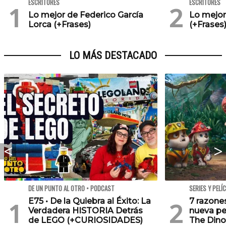
ESCRITORES
ESCRITORES
Lo mejor de Federico García
Lo mejo
Lorca (+Frases)
(+Frases
LO MÁS DESTACADO
DE UN PUNTO AL OTRO • PODCAST
SERIES Y PELÍ
E75 • De la Quiebra al Éxito: La
7 razone
Verdadera HISTORIA Detrás
nueva pe
de LEGO (+CURIOSIDADES)
The Dino