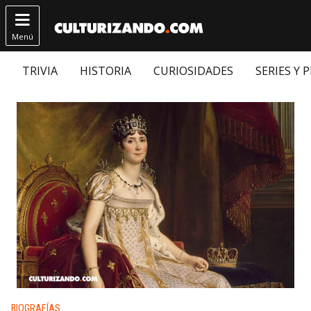

Menú
TRIVIA
HISTORIA
CURIOSIDADES
SERIES Y 
Publicado en:
BIOGRAFÍAS