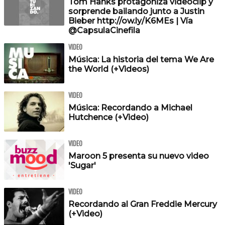
Tom Hanks protagoniza videoclip y
sorprende bailando junto a Justin
Bieber http://ow.ly/K6MEs | Vía
@CapsulaCinefila
VIDEO
Música: La historia del tema We Are
the World (+Videos)
VIDEO
Música: Recordando a Michael
Hutchence (+Video)
VIDEO
Maroon 5 presenta su nuevo video
'Sugar'
VIDEO
Recordando al Gran Freddie Mercury
(+Video)