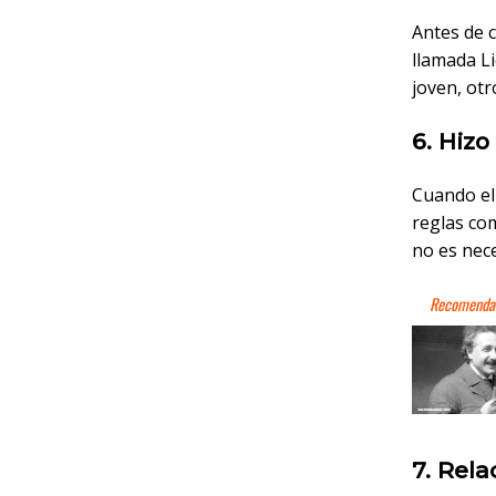
Antes de 
llamada L
joven, otr
6. Hizo
Cuando el
reglas com
no es nece
7. Rel