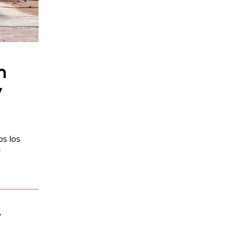
n
y
os los
y
,