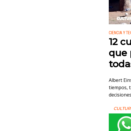
Publicado
CIENCIA Y T
12 c
que 
toda
Albert Ein
tiempos, 
decisione
CULTUR