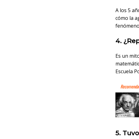
A los 5 a
cómo la ag
fenómeno 
4. ¿Re
Es un mito
matemática
Escuela Po
5. Tuvo