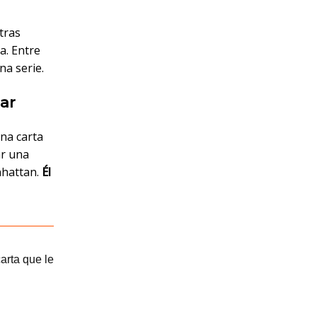
tras
a. Entre
na serie.
ear
na carta
ar una
nhattan.
Él