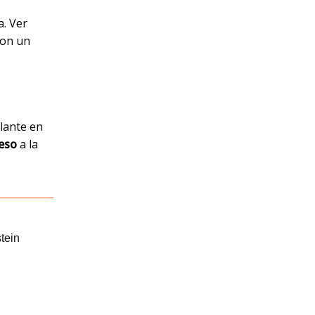
a. Ver
con un
.
llante en
reso
a la