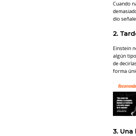
Cuando na
demasiado
dio señal
2. Tard
Einstein n
algún tip
de decirla
forma úni
3. Una