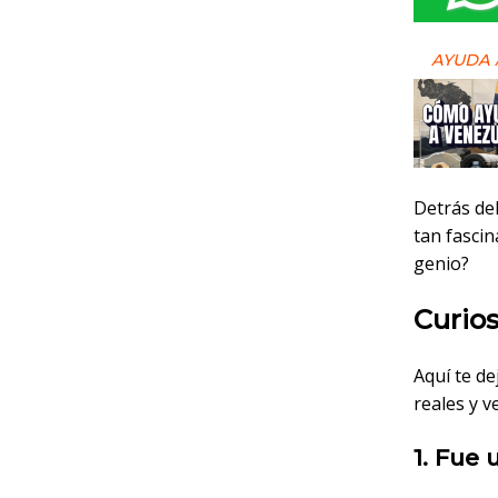
AYUDA 
Detrás de
tan fasci
genio?
Curios
Aquí te d
reales y ve
1. Fue 