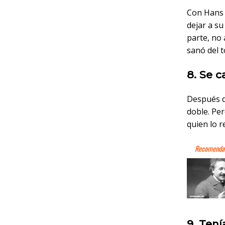
Con Hans A
dejar a s
parte, no 
sanó del t
8. Se c
Después de
doble. Pe
quien lo r
9. Ten