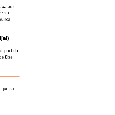
caba por
or su
 nunca
ja!)
or partida
 de Elsa,