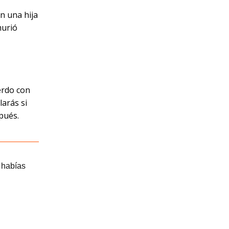
n una hija
murió
erdo con
arás si
pués.