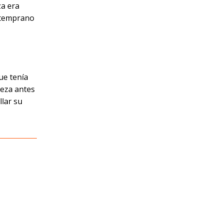
za era
e temprano
ue tenía
beza antes
llar su