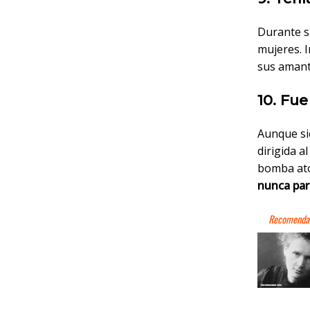
Durante su
mujeres. I
sus amante
10. Fue
Aunque si
dirigida a
bomba ató
nunca par