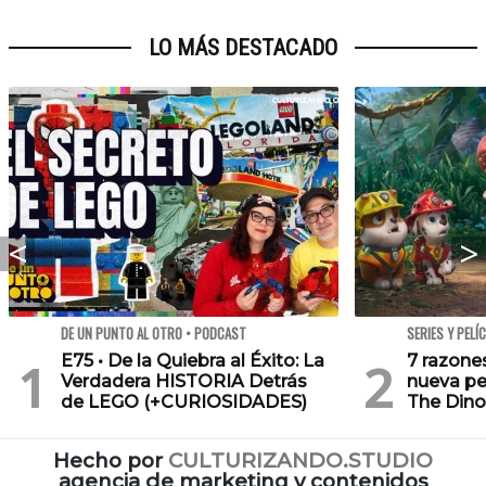
LO MÁS DESTACADO
DE UN PUNTO AL OTRO • PODCAST
SERIES Y PELÍ
E75 • De la Quiebra al Éxito: La
7 razone
Verdadera HISTORIA Detrás
nueva pe
de LEGO (+CURIOSIDADES)
The Dino
Hecho por
CULTURIZANDO.STUDIO
agencia de marketing y contenidos