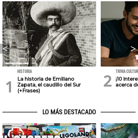
HISTORIA
TRIVIA CULTU
La historia de Emiliano
¡10 inte
Zapata, el caudillo del Sur
acerca de
(+Frases)
LO MÁS DESTACADO