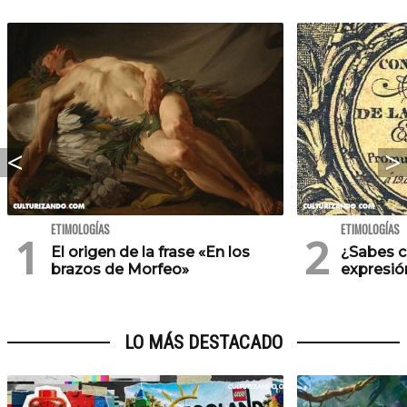
ETIMOLOGÍAS
ETIMOLOGÍAS
El origen de la frase «En los
¿Sabes cu
brazos de Morfeo»
expresió
LO MÁS DESTACADO