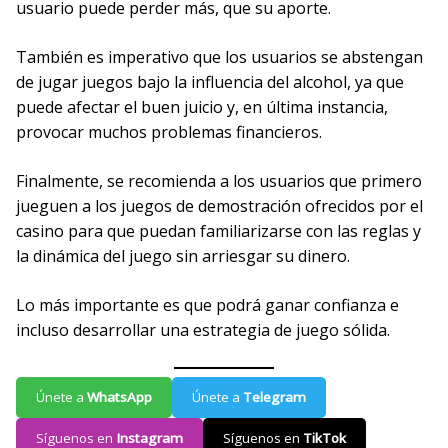
usuario puede perder más, que su aporte.
También es imperativo que los usuarios se abstengan
de jugar juegos bajo la influencia del alcohol, ya que
puede afectar el buen juicio y, en última instancia,
provocar muchos problemas financieros.
Finalmente, se recomienda a los usuarios que primero
jueguen a los juegos de demostración ofrecidos por el
casino para que puedan familiarizarse con las reglas y
la dinámica del juego sin arriesgar su dinero.
Lo más importante es que podrá ganar confianza e
incluso desarrollar una estrategia de juego sólida.
Únete a
WhatsApp
Únete a
Telegram
Síguenos en
Instagram
Síguenos en
TikTok