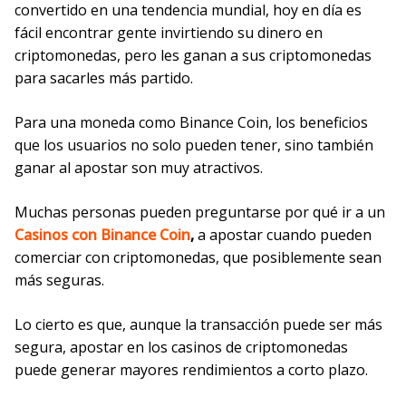
convertido en una tendencia mundial, hoy en día es
fácil encontrar gente invirtiendo su dinero en
criptomonedas, pero les ganan a sus criptomonedas
para sacarles más partido.
Para una moneda como Binance Coin, los beneficios
que los usuarios no solo pueden tener, sino también
ganar al apostar son muy atractivos.
Muchas personas pueden preguntarse por qué ir a un
Casinos con Binance Coin
,
a apostar cuando pueden
comerciar con criptomonedas, que posiblemente sean
más seguras.
Lo cierto es que, aunque la transacción puede ser más
segura, apostar en los casinos de criptomonedas
puede generar mayores rendimientos a corto plazo.