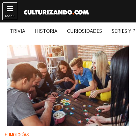

Menú
TRIVIA
HISTORIA
CURIOSIDADES
SERIES Y 
Publicado en:
ETIMOLOGÍAS