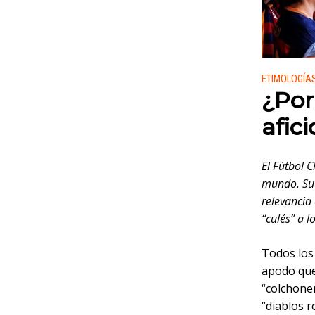
Publicado
ETIMOLOGÍA
¿Por
afic
El Fútbol 
mundo. Su 
relevancia 
“culés” a l
Todos los 
apodo que 
“colchone
“diablos r