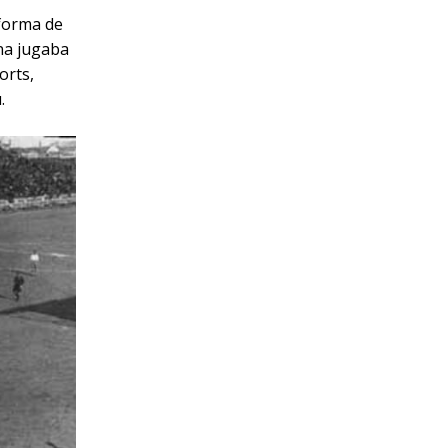
 forma de
ona jugaba
orts,
.