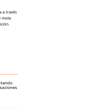
a a través
te mote
ición.
ctando
rsaciones