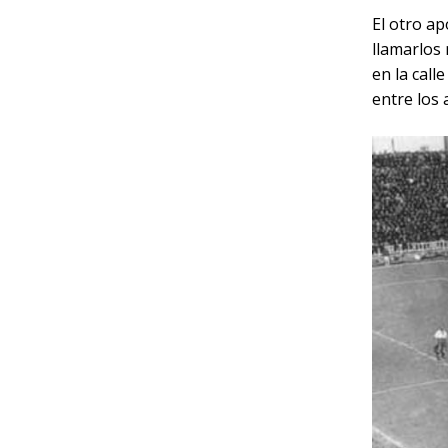
El otro ap
llamarlos 
en la call
entre los 