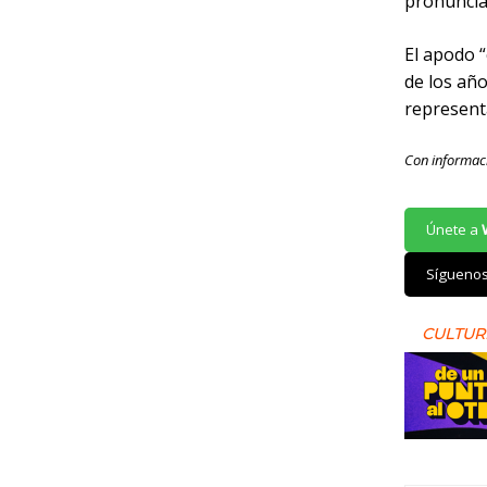
pronunciac
El apodo “
de los año
representa
Con informac
Únete a
Sígueno
CULTUR