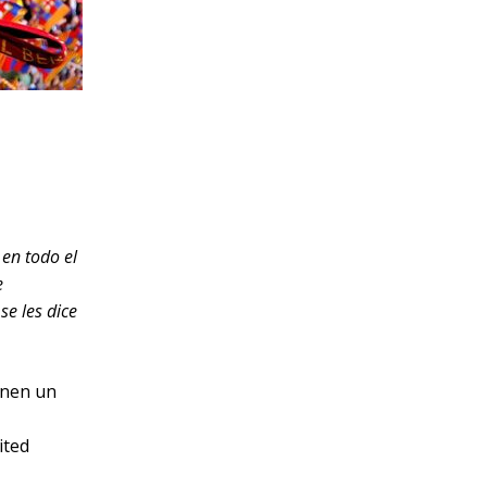
 en todo el
e
se les dice
enen un
ited