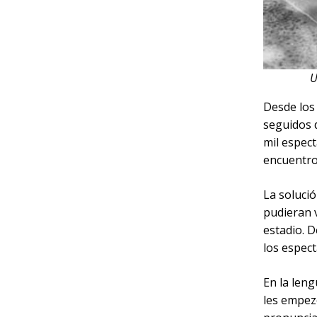
U
Desde los 
seguidos d
mil espect
encuentro
La soluci
pudieran 
estadio. D
los espec
En la leng
les empezó