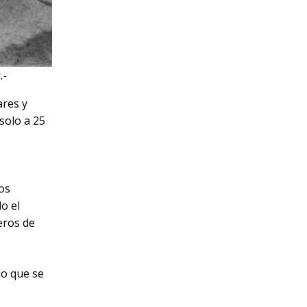
a
.-
ares y
solo a 25
os
o el
eros de
 lo que se