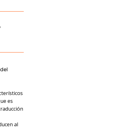
,
del
terísticos
que es
 traducción
ducen al