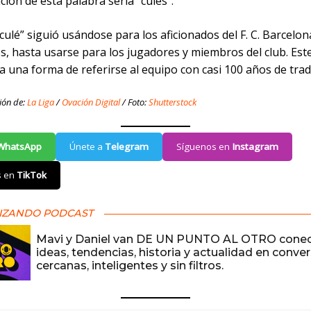
ión de esta palabra sería “culés”.
culé” siguió usándose para los aficionados del F. C. Barcelon
s, hasta usarse para los jugadores y miembros del club. Es
 una forma de referirse al equipo con casi 100 años de trad
ión de:
La Liga
/
Ovación Digital
/ Foto:
Shutterstock
WhatsApp
Únete a
Telegram
Síguenos en
Instagram
s en
TikTok
IZANDO PODCAST
Mavi y Daniel van DE UN PUNTO AL OTRO cone
ideas, tendencias, historia y actualidad en conve
cercanas, inteligentes y sin filtros.