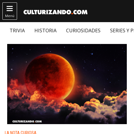

Menú
TRIVIA
HISTORIA
CURIOSIDADES
SERIES Y 
Publicado en:
LA NOTA CURIOSA