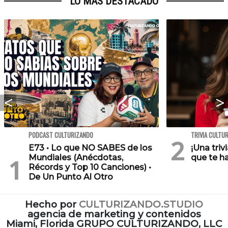
LO MÁS DESTACADO
PODCAST CULTURIZANDO
TRIVIA CULTU
E73 • Lo que NO SABES de los
¡Una triv
Mundiales (Anécdotas,
que te h
Récords y Top 10 Canciones) •
De Un Punto Al Otro
Hecho por
CULTURIZANDO.STUDIO
agencia de marketing y contenidos
Miami, Florida GRUPO CULTURIZANDO, LLC