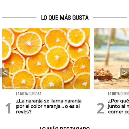
LO QUE MÁS GUSTA
LA NOTA CURIOSA
LA NOTA CURI
¿La naranja se llama naranja
¿Por qu
por el color naranja… o es al
junto al
revés?
comer co