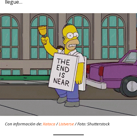
llegue…
C
on información de:
Xataca
/
Listverse
/ Foto: Shutterstock