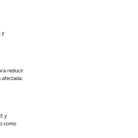
 y
ra reducir
 afectada.
E y
ndo como