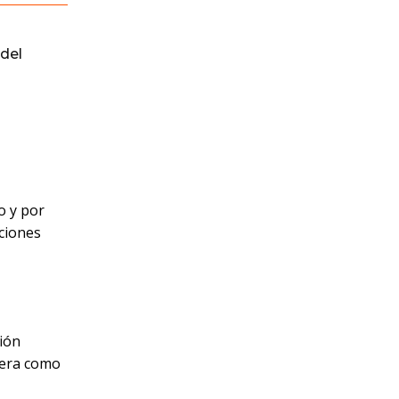
del
o y por
ciones
tión
dera como