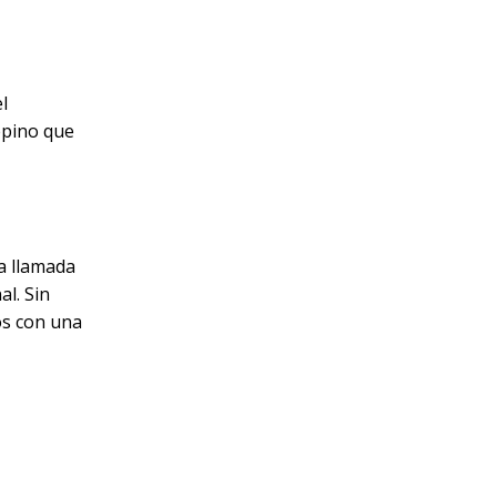
l
epino que
a llamada
al. Sin
os con una