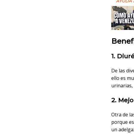
AYUDA 
Benefi
1. Diur
De las di
ello es m
urinarias, 
2. Mejo
Otra de la
porque es
un adelga