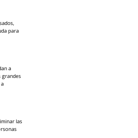
nsados,
duda para
dan a
s grandes
 a
iminar las
personas