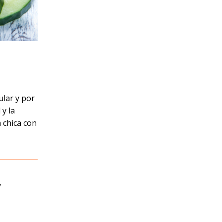
ular y por
 y la
 chica con
,