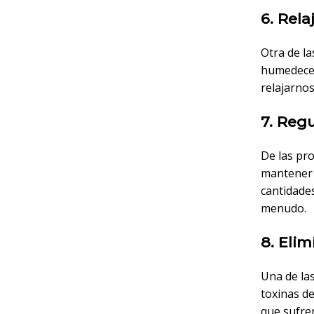
6. Rela
Otra de la
humedecerl
relajarnos
7. Regu
De las pr
mantener u
cantidade
menudo.
8. Elim
Una de la
toxinas d
que sufren