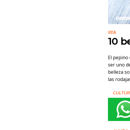
Publicado
VIDA
10 b
El pepino
ser uno de
belleza so
las rodaja
CULTUR