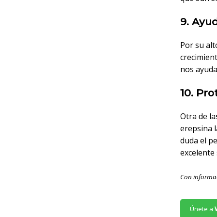
9. Ayud
Por su alt
crecimient
nos ayuda
10. Pro
Otra de l
erepsina l
duda el p
excelente
Con informa
Únete a