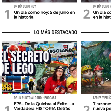
UN DÍA COMO HOY
UN DÍA COMO 
Un día como hoy: 5 de junio en
Un día c
la historia
en la his
LO MÁS DESTACADO
DE UN PUNTO AL OTRO • PODCAST
SERIES Y PELÍ
E75 • De la Quiebra al Éxito: La
7 razone
Verdadera HISTORIA Detrás
nueva pe