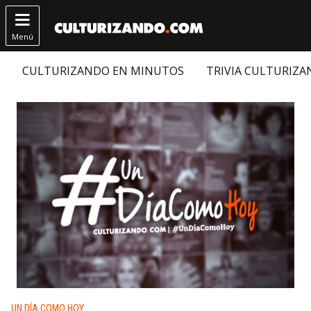

Menú
CULTURIZANDO EN MINUTOS
TRIVIA CULTURIZ
Publicado en:
UN DÍA COMO HOY