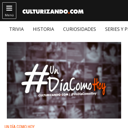

Menú
TRIVIA
HISTORIA
CURIOSIDADES
SERIES Y 
Publicado en:
UN DÍA COMO HOY