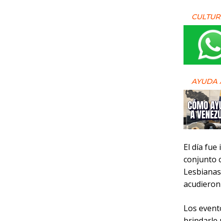
CULTUR
AYUDA 
El día fue
conjunto 
Lesbianas
acudieron
Los event
brindarle