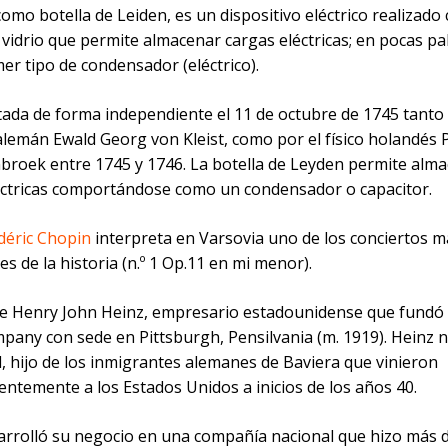
omo botella de Leiden, es un dispositivo eléctrico realizado
 vidrio que permite almacenar cargas eléctricas; en pocas pa
mer tipo de condensador (eléctrico).
tada de forma independiente el 11 de octubre de 1745 tanto 
 alemán Ewald Georg von Kleist, como por el físico holandés 
roek entre 1745 y 1746. La botella de Leyden permite alm
éctricas comportándose como un condensador o capacitor.
déric Chopin
interpreta en Varsovia uno de los conciertos m
s de la historia (n.º 1 Op.11 en mi menor).
ce Henry John Heinz, empresario estadounidense que fundó la
pany con sede en Pittsburgh, Pensilvania (m. 1919). Heinz n
, hijo de los inmigrantes alemanes de Baviera que vinieron
ntemente a los Estados Unidos a inicios de los años 40.
arrolló su negocio en una compañía nacional que hizo más 