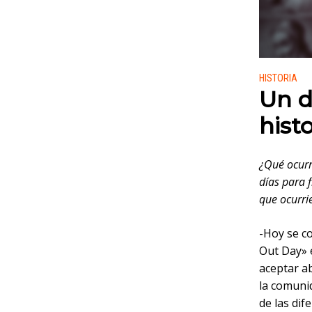
Publicado
HISTORIA
Un d
histo
¿Qué ocurr
días para 
que ocurri
-Hoy se 
Out Day» 
aceptar ab
la comuni
de las di