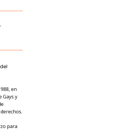
,
del
1988, en
e Gays y
de
 derechos.
rzo para