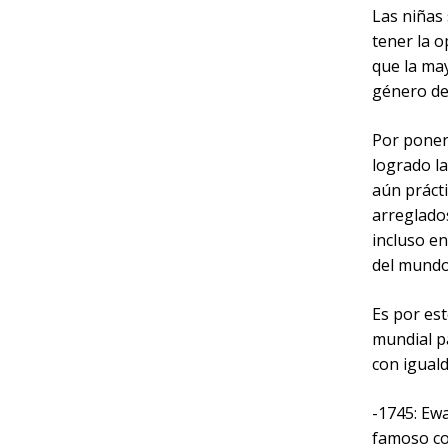
Las niñas
tener la o
que la may
género de
Por poner 
logrado l
aún prácti
arreglados
incluso e
del mundo
Es por est
mundial p
con igual
-1745: Ewa
famoso co