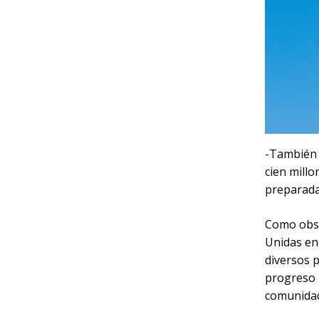
-También e
cien mill
preparada
Como obse
Unidas en
diversos p
progreso n
comunidad