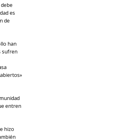
y debe
idad es
ón de
llo han
s sufren
s
asa
 abiertos»
comunidad
ue entren
se hizo
también