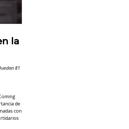
en la
. Quedan 81
 «Coming
rtancia de
ionadas con
rtidarios