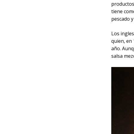
productos 
tiene como
pescado y 
Los ingles
quien, en 
año. Aunqu
salsa mezc