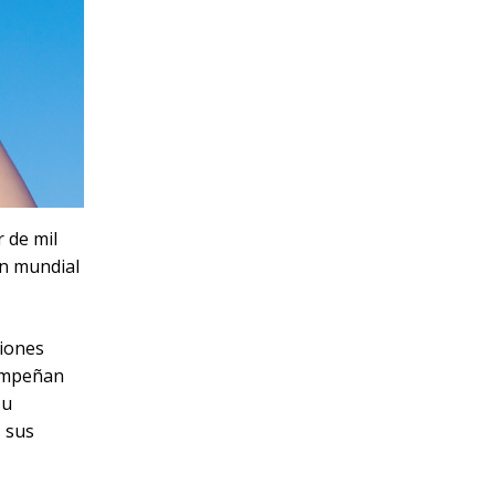
r de mil
ón mundial
ciones
sempeñan
su
, sus