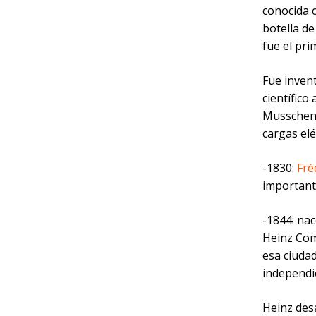
conocida c
botella de
fue el pri
Fue inven
científico
Musschenb
cargas el
-1830:
Fré
importante
-1844: na
Heinz Com
esa ciudad
independie
Heinz des