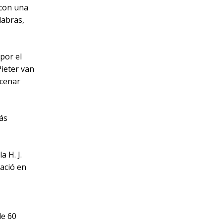
 con una
labras,
por el
Pieter van
acenar
ás
 H. J.
ació en
de 60