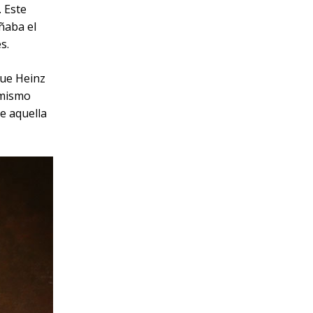
. Este
ñaba el
s.
fue Heinz
 mismo
e aquella