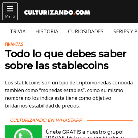

Menú
TRIVIA
HISTORIA
CURIOSIDADES
SERIES Y 
Publicado en:
FINANZAS
Todo lo que debes saber
sobre las stablecoins
Los stablecoins son un tipo de criptomonedas conocida
también como “monedas estables”, como su mismo
nombre no los indica esta tiene como objetivo
bridarnos estabilidad de precios.
CULTURIZANDO EN WHASTAPP
¡Únete GRATIS a nuestro grupo!
TRIVIAS, historia, curiosidades y