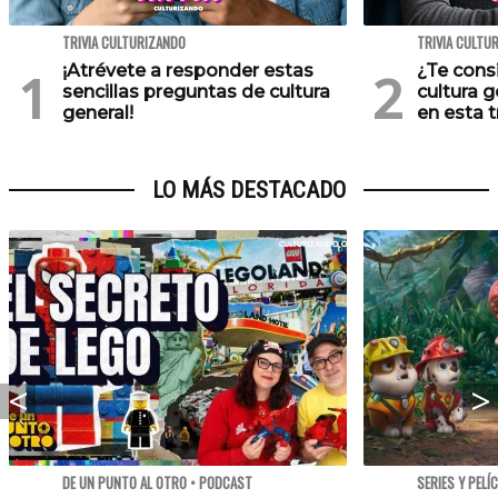
TRIVIA CULTURIZANDO
TRIVIA CULTU
¡Atrévete a responder estas
¿Te cons
sencillas preguntas de cultura
cultura 
general!
en esta tr
LO MÁS DESTACADO
DE UN PUNTO AL OTRO • PODCAST
SERIES Y PELÍ