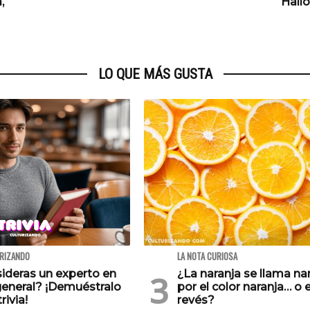
,
Hallo
LO QUE MÁS GUSTA
URIZANDO
LA NOTA CURIOSA
ideras un experto en
¿La naranja se llama na
general? ¡Demuéstralo
por el color naranja… o e
rivia!
revés?