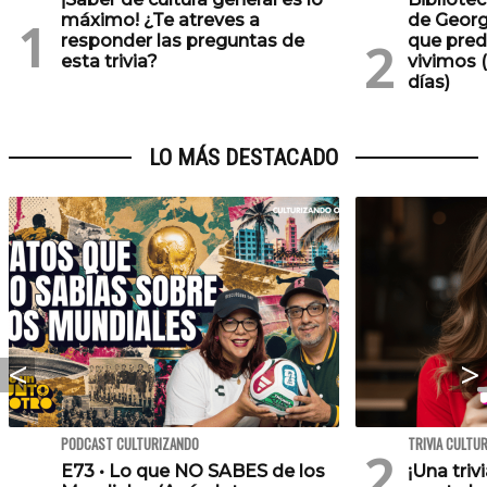
máximo! ¿Te atreves a
de Georg
responder las preguntas de
que pred
esta trivia?
vivimos (
días)
LO MÁS DESTACADO
PODCAST CULTURIZANDO
TRIVIA CULTU
E73 • Lo que NO SABES de los
¡Una triv