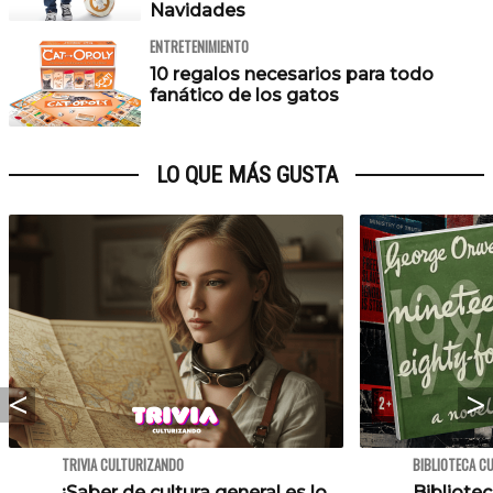
Navidades
ENTRETENIMIENTO
10 regalos necesarios para todo
fanático de los gatos
LO QUE MÁS GUSTA
TRIVIA CULTURIZANDO
BIBLIOTECA C
¡Saber de cultura general es lo
Bibliotec