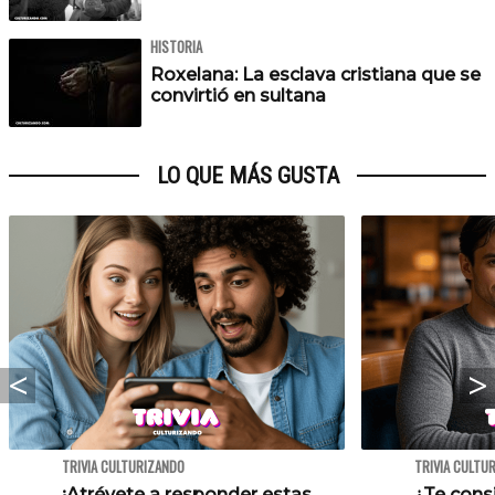
HISTORIA
Roxelana: La esclava cristiana que se
convirtió en sultana
LO QUE MÁS GUSTA
TRIVIA CULTURIZANDO
TRIVIA CULTU
¡Atrévete a responder estas
¿Te cons