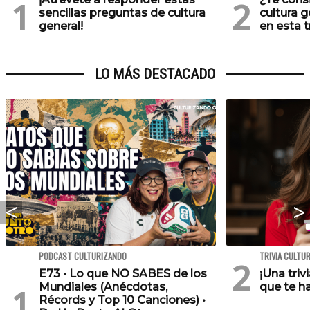
sencillas preguntas de cultura
cultura 
general!
en esta tr
LO MÁS DESTACADO
PODCAST CULTURIZANDO
TRIVIA CULTU
E73 • Lo que NO SABES de los
¡Una triv
Mundiales (Anécdotas,
que te h
Récords y Top 10 Canciones) •