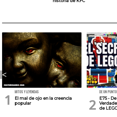
historia de KFC
MITOS Y LEYENDAS
DE UN PUNTO
El mal de ojo en la creencia
E75 • De
popular
Verdade
de LEG