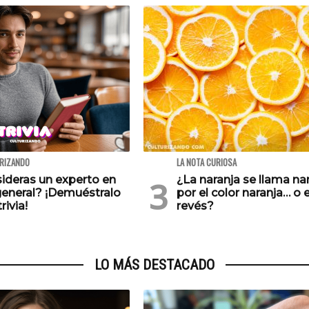
URIZANDO
LA NOTA CURIOSA
ideras un experto en
¿La naranja se llama na
general? ¡Demuéstralo
por el color naranja… o e
rivia!
revés?
LO MÁS DESTACADO