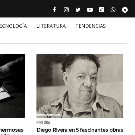
Tiktok cultur
Facebook culturizando.com | Alim
Instagram culturizando.com 
Twitter culturizando.c
Youtube culturiza
WhatsAp
Te






TECNOLOGÍA
LITERATURA
TENDENCIAS
PINTURA
 hermosas
Diego Rivera en 5 fascinantes obras