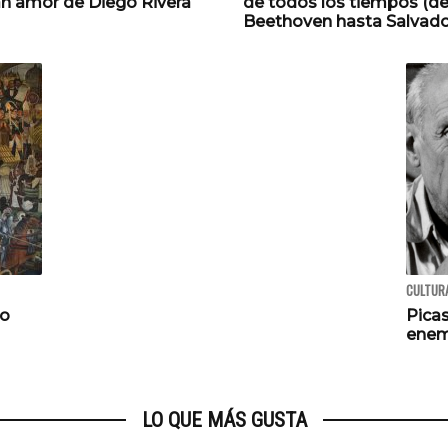
an amor de Diego Rivera
de todos los tiempos (d
Beethoven hasta Salvador
CULTURA
so
Picas
enem
LO QUE MÁS GUSTA