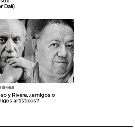
esde
 Dalí)
 GENERAL
so y Rivera, ¿amigos o
igos artísticos?