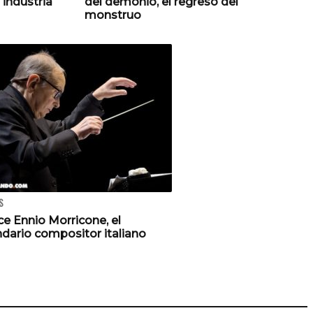
 industria
del demonio, el regreso del
monstruo
S
ce Ennio Morricone, el
dario compositor italiano