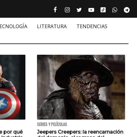
Tiktok cultur
Facebook culturizando.com | Alim
Instagram culturizando.com 
Twitter culturizando.c
Youtube culturiza
WhatsAp
Te






TECNOLOGÍA
LITERATURA
TENDENCIAS
SERIES Y PELÍCULAS
 por qué
Jeepers Creepers: la reencarnación