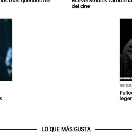
anos más queridos del
Marvel Studios cambió la
del cine
NOTICIA
Falle
s
legen
LO QUE MÁS GUSTA