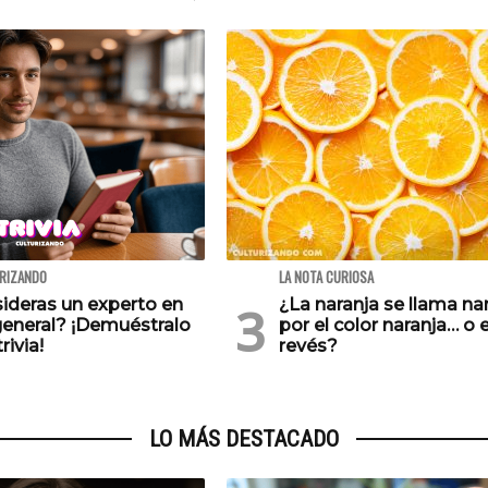
URIZANDO
LA NOTA CURIOSA
ideras un experto en
¿La naranja se llama na
general? ¡Demuéstralo
por el color naranja… o e
rivia!
revés?
LO MÁS DESTACADO