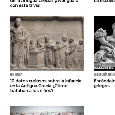
de la Antigua Grecia? ¡Averígualo
La escuela
con esta trivia!
HISTORIA
MITOLOGÍA GRIE
10 datos curiosos sobre la infancia
Escándalo
en la Antigua Grecia ¿Cómo
griegos
trataban a los niños?