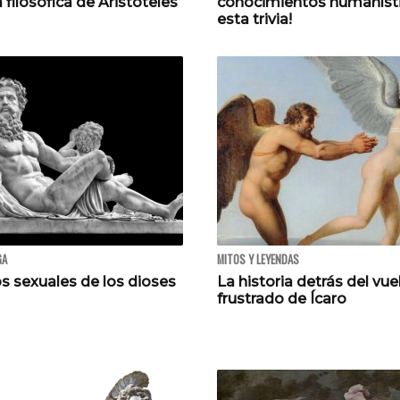
 filosófica de Aristóteles
conocimientos humaníst
esta trivia!
GA
MITOS Y LEYENDAS
s sexuales de los dioses
La historia detrás del vue
frustrado de Ícaro