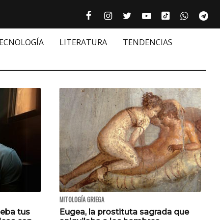
Tiktok cultur
Facebook culturizando.com | Alim
Instagram culturizando.com 
Twitter culturizando.c
Youtube culturiza
WhatsAp
Te






TECNOLOGÍA
LITERATURA
TENDENCIAS
MITOLOGÍA GRIEGA
ueba tus
Eugea, la prostituta sagrada que