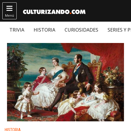

Menú
TRIVIA
HISTORIA
CURIOSIDADES
SERIES Y 
Publicado en:
HISTORIA