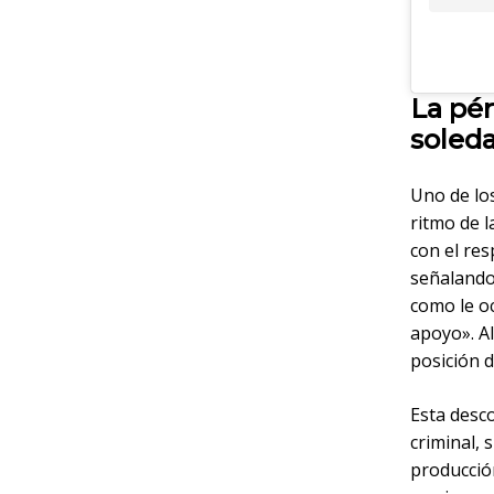
La pér
soled
Uno de los
ritmo de 
con el res
señalando
como le oc
apoyo». A
posición d
Esta desco
criminal, 
producció