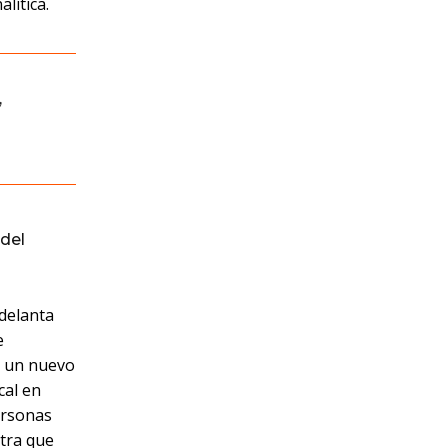
lítica.
,
del
adelanta
e
n un nuevo
cal en
ersonas
stra que