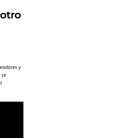
otro
readores y
 se
a