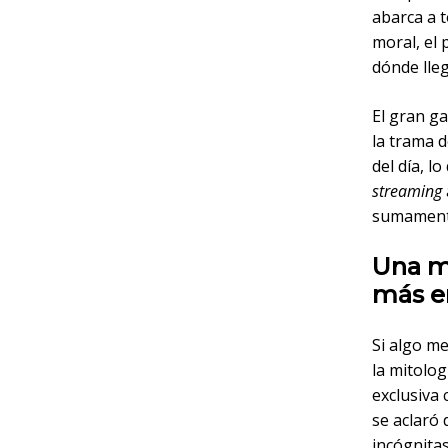
abarca a t
moral, el
dónde lleg
El gran g
la trama d
del día, l
streaming
sumamente
Una mi
más em
Si algo m
la mitolog
exclusiva 
se aclaró
incógnitas