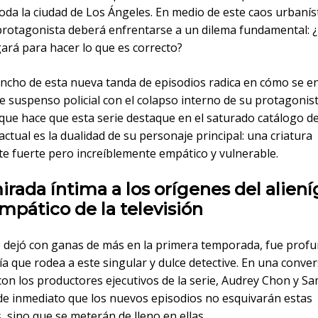
oda la ciudad de Los Ángeles. En medio de este caos urbaníst
 protagonista deberá enfrentarse a un dilema fundamental: 
ará para hacer lo que es correcto?
ancho de esta nueva tanda de episodios radica en cómo se e
e suspenso policial con el colapso interno de su protagonista
o que hace que esta serie destaque en el saturado catálogo de
actual es la dualidad de su personaje principal: una criatura
 fuerte pero increíblemente empático y vulnerable.
rada íntima a los orígenes del alien
pático de la televisión
e dejó con ganas de más en la primera temporada, fue profu
ía que rodea a este singular y dulce detective. En una conve
con los productores ejecutivos de la serie, Audrey Chon y Sa
 de inmediato que los nuevos episodios no esquivarán estas
, sino que se meterán de lleno en ellas.