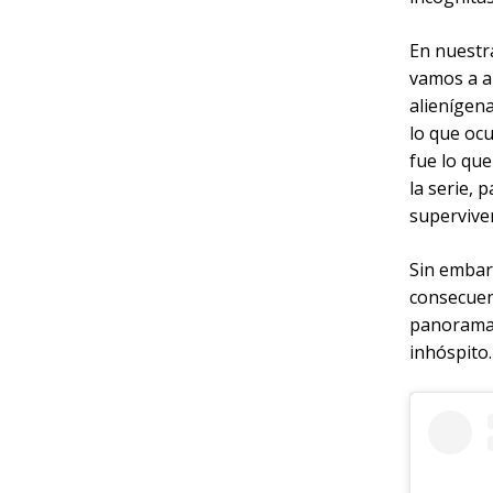
En nuestr
vamos a a
alienígena
lo que oc
fue lo que
la serie,
superviven
Sin embar
consecuenc
panorama 
inhóspito.