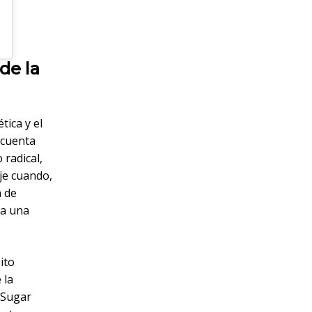
de la
tica y el
 cuenta
 radical,
je cuando,
a de
 a una
ito
 la
 Sugar