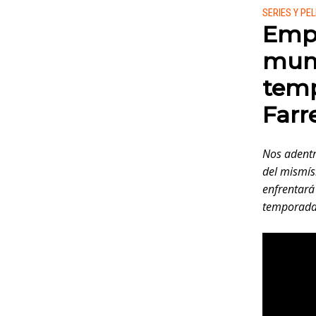
Publicado
SERIES Y PE
Empa
mund
temp
Farre
Nos adentr
del mismís
enfrentará
temporada