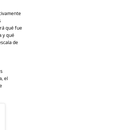
itivamente
s
irá qué fue
a y qué
escala de
as
, el
e