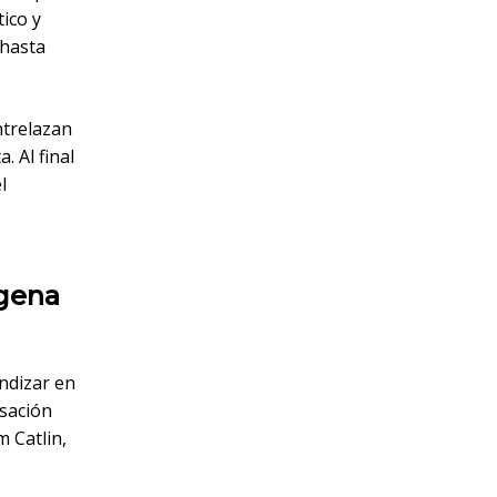
ico y
¿hasta
ntrelazan
. Al final
l
ígena
ndizar en
rsación
m Catlin,