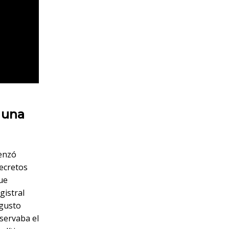
 una
menzó
secretos
que
gistral
 gusto
bservaba el