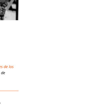
es de los
s de
,