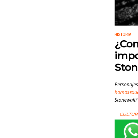
Publicado
HISTORIA
¿Con
impo
Ston
Personajes
homosexua
Stonewall?
CULTUR