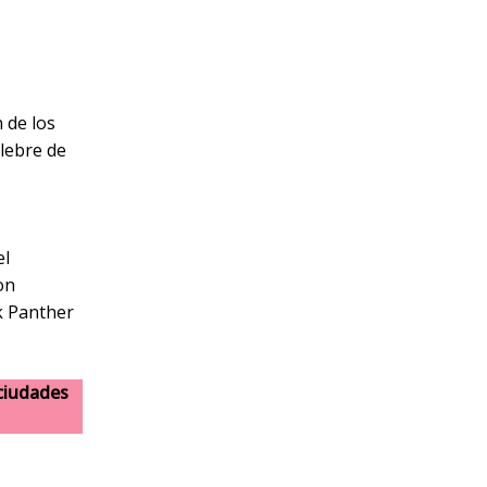
n de los
lebre de
el
on
k Panther
 ciudades