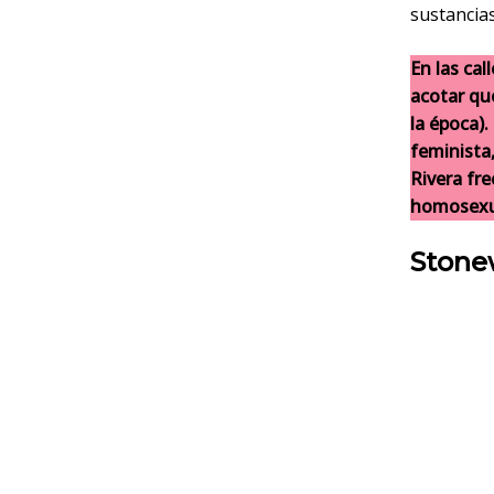
sustancias
En las ca
acotar que
la época)
feminista,
Rivera fr
homosexua
Stonew