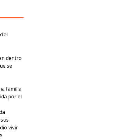
del
ran dentro
que se
na familia
da por el
da
 sus
ió vivir
e