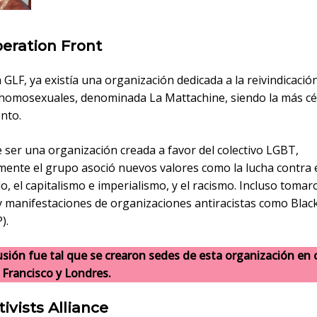
beration Front
a GLF, ya existía una organización dedicada a la reivindicació
homosexuales, denominada La Mattachine, siendo la más cé
nto.
 ser una organización creada a favor del colectivo LGBT,
mente el grupo asoció nuevos valores como la lucha contra 
o, el capitalismo e imperialismo, y el racismo. Incluso tomar
 y manifestaciones de organizaciones antiracistas como Blac
).
usión fue tal que se crearon sedes de esta organización en
Francisco y Londres.
ivists Alliance