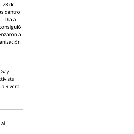
l 28 de
nas dentro
r… Día a
 consiguió
enzaron a
anización
 Gay
tivists
ia Rivera