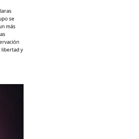
claras
rupo se
aun más
ras
servación
libertad y