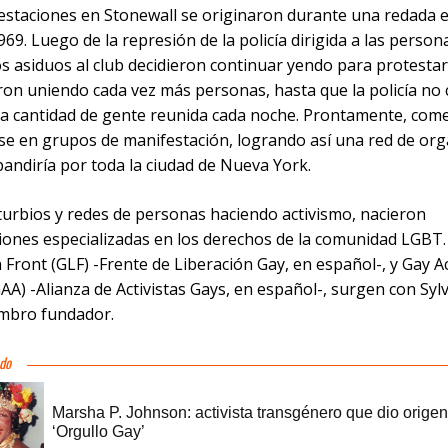
estaciones en Stonewall se originaron durante una redada e
969. Luego de la represión de la policía dirigida a las perso
os asiduos al club decidieron continuar yendo para protesta
eron uniendo cada vez más personas, hasta que la policía no
 la cantidad de gente reunida cada noche. Prontamente, com
se en grupos de manifestación, logrando así una red de org
andiría por toda la ciudad de Nueva York.
sturbios y redes de personas haciendo activismo, nacieron
iones especializadas en los derechos de la comunidad LGBT.
 Front (GLF) -Frente de Liberación Gay, en español-, y Gay Ac
GAA) -Alianza de Activistas Gays, en español-, surgen con Sylv
mbro fundador.