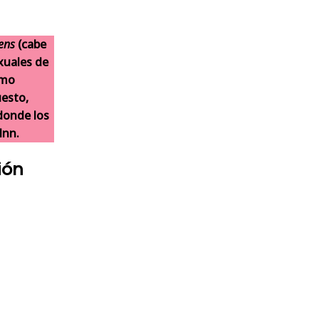
ens
(cabe
exuales de
smo
uesto,
donde los
Inn.
ión