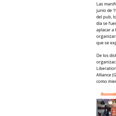
Las manif
junio de 1
del pub, l
día se fu
aplacar a
organizar
que se exp
De los di
organizac
Liberation
Alliance (
como mie