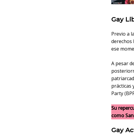
Gay Li
Previo a l
derechos 
ese mome
A pesar de
posterior
patriarcad
prácticas
Party (BPP
Su reperc
como San 
Gay Act