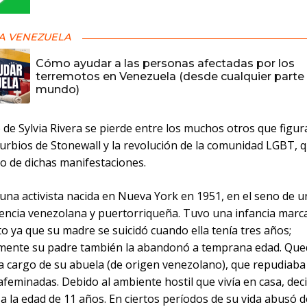
A VENEZUELA
Cómo ayudar a las personas afectadas por los
terremotos en Venezuela (desde cualquier parte 
mundo)
 de Sylvia Rivera se pierde entre los muchos otros que figu
turbios de Stonewall y la revolución de la comunidad LGBT, 
go de dichas manifestaciones.
 una activista nacida en Nueva York en 1951, en el seno de u
encia venezolana y puertorriqueña. Tuvo una infancia marca
o ya que su madre se suicidó cuando ella tenía tres años;
mente su padre también la abandonó a temprana edad. Que
a cargo de su abuela (de origen venezolano), que repudiaba
afeminadas. Debido al ambiente hostil que vivía en casa, decid
e a la edad de 11 años. En ciertos períodos de su vida abusó d