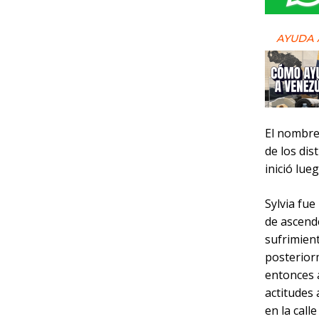
AYUDA 
El nombre
de los dis
inició lue
Sylvia fue
de ascend
sufrimient
posterior
entonces 
actitudes 
en la call