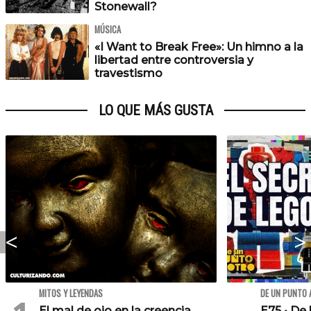
Stonewall?
MÚSICA
«I Want to Break Free»: Un himno a la
libertad entre controversia y
travestismo
LO QUE MÁS GUSTA
MITOS Y LEYENDAS
DE UN PUNTO 
El mal de ojo en la creencia
E75 • De 