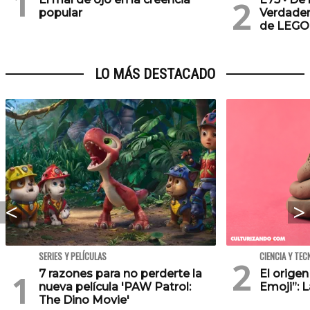
popular
Verdader
de LEGO
LO MÁS DESTACADO
SERIES Y PELÍCULAS
CIENCIA Y TEC
7 razones para no perderte la
El orige
nueva película 'PAW Patrol:
Emoji”: 
The Dino Movie'