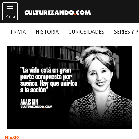

Menú
TRIVIA
HISTORIA
CURIOSIDADES
SERIES Y 
Publicado en:
FRASES