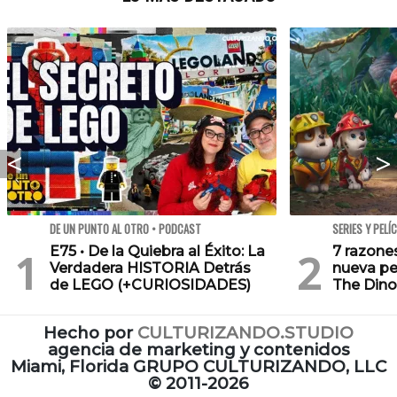
DE UN PUNTO AL OTRO • PODCAST
SERIES Y PELÍ
E75 • De la Quiebra al Éxito: La
7 razone
Verdadera HISTORIA Detrás
nueva pe
de LEGO (+CURIOSIDADES)
The Dino
Hecho por
CULTURIZANDO.STUDIO
agencia de marketing y contenidos
Miami, Florida GRUPO CULTURIZANDO, LLC
©
2011-2026