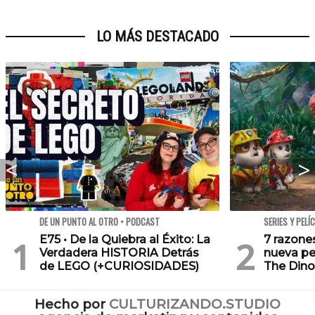
LO MÁS DESTACADO
DE UN PUNTO AL OTRO • PODCAST
SERIES Y PELÍ
E75 • De la Quiebra al Éxito: La
7 razone
Verdadera HISTORIA Detrás
nueva pe
de LEGO (+CURIOSIDADES)
The Dino
Hecho por
CULTURIZANDO.STUDIO