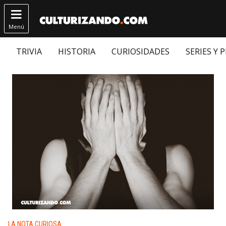

Menú
TRIVIA
HISTORIA
CURIOSIDADES
SERIES Y 
Publicado en:
LA NOTA CURIOSA