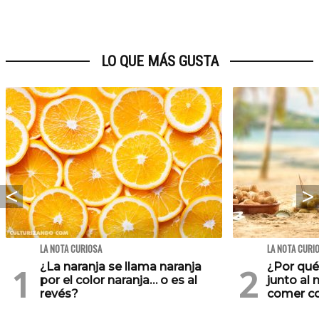
LO QUE MÁS GUSTA
LA NOTA CURIOSA
LA NOTA CURI
¿La naranja se llama naranja
¿Por qu
por el color naranja… o es al
junto al
revés?
comer co