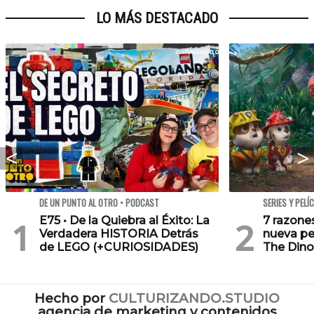
LO MÁS DESTACADO
DE UN PUNTO AL OTRO • PODCAST
SERIES Y PELÍ
E75 • De la Quiebra al Éxito: La
7 razone
Verdadera HISTORIA Detrás
nueva pe
de LEGO (+CURIOSIDADES)
The Dino
Hecho por
CULTURIZANDO.STUDIO
agencia de marketing y contenidos