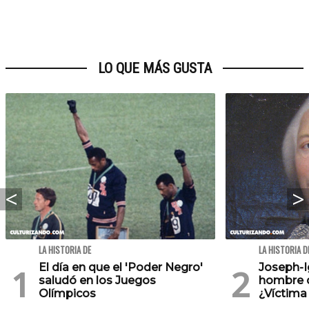
LO QUE MÁS GUSTA
LA HISTORIA DE
LA HISTORIA D
El día en que el 'Poder Negro'
Joseph-Ig
saludó en los Juegos
hombre de
Olímpicos
¿Víctima