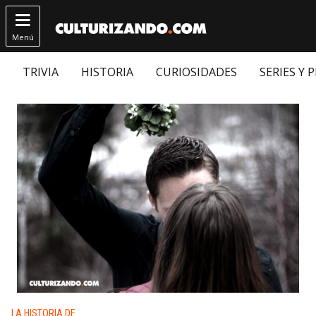

Menú
TRIVIA
HISTORIA
CURIOSIDADES
SERIES Y 
Publicado en:
LA HISTORIA DE