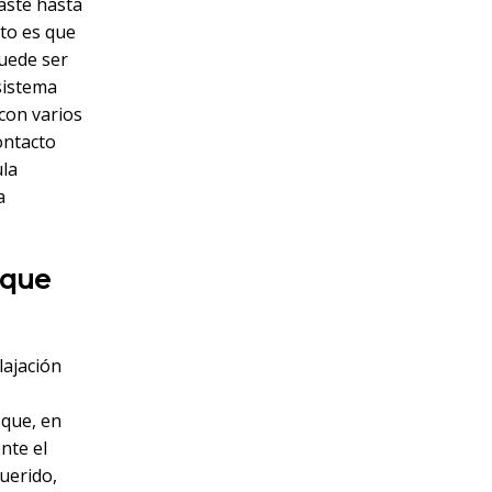
aste hasta
rto es que
puede ser
sistema
 con varios
ontacto
ula
a
 que
lajación
 que, en
nte el
uerido,