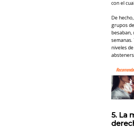
con el cua
De hecho, 
grupos de
besaban, m
semanas. 
niveles de
absteners
5. La 
derec