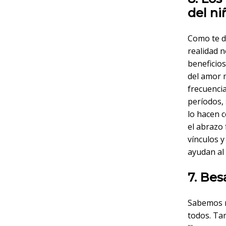
del ni
Como te d
realidad n
beneficios
del amor 
frecuenci
períodos, 
lo hacen c
el abrazo
vínculos y
ayudan al 
7. Bes
Sabemos m
todos. Tam