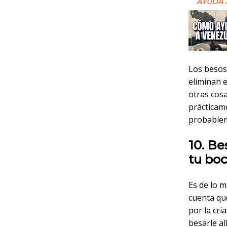
AYUDA 
Los besos
eliminan 
otras cos
prácticam
probablem
10. Be
tu bo
Es de lo m
cuenta que
por la cr
besarle al