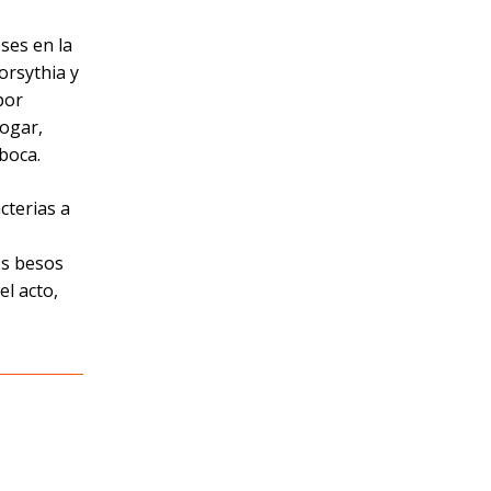
ses en la
orsythia y
por
hogar,
boca.
cterias a
os besos
el acto,