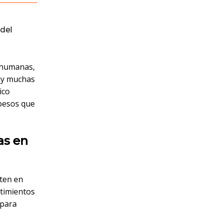
del
 humanas,
hay muchas
ico
 besos que
as en
 ten en
ntimientos
 para