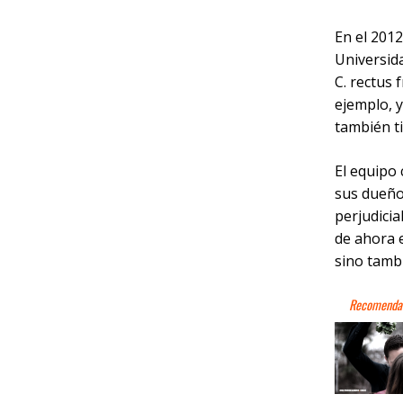
En el 2012
Universid
C. rectus 
ejemplo, 
también t
El equipo
sus dueño
perjudicia
de ahora e
sino tambi