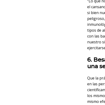
“Lo que n
el cansanc
si bien nu
peligroso
inmunológi
tipos de 
con las ba
nuestro s
ejercitars
6. Bes
una s
Que la prá
en las pe
científic
los mismo
mismo efe