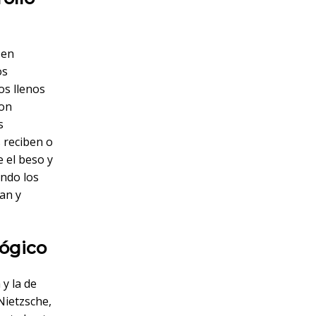
 en
os
os llenos
con
s
s reciben o
e el beso y
endo los
lan y
lógico
y la de
Nietzsche,