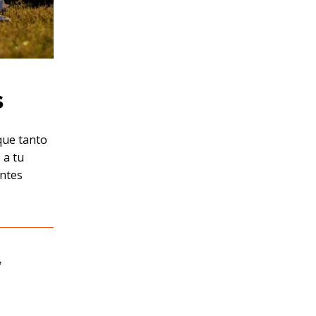
s
que tanto
 a tu
antes
,