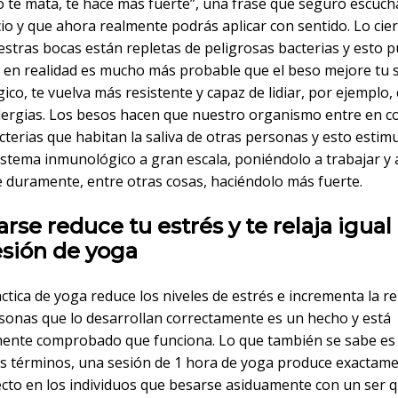
o te mata, te hace más fuerte”, una frase que seguro escuch
io y que ahora realmente podrás aplicar con sentido. Lo cie
estras bocas están repletas de peligrosas bacterias y esto 
, en realidad es mucho más probable que el beso mejore tu 
co, te vuelva más resistente y capaz de lidiar, por ejemplo,
alergias. Los besos hacen que nuestro organismo entre en c
cterias que habitan la saliva de otras personas y esto estim
istema inmunológico a gran escala, poniéndolo a trabajar y 
e duramente, entre otras cosas, haciéndolo más fuerte.
arse reduce tu estrés y te relaja igual
esión de yoga
ctica de yoga reduce los niveles de estrés e incrementa la re
rsonas que lo desarrollan correctamente es un hecho y está
amente comprobado que funciona. Lo que también se sabe es
s términos, una sesión de 1 hora de yoga produce exactame
cto en los individuos que besarse asiduamente con un ser q