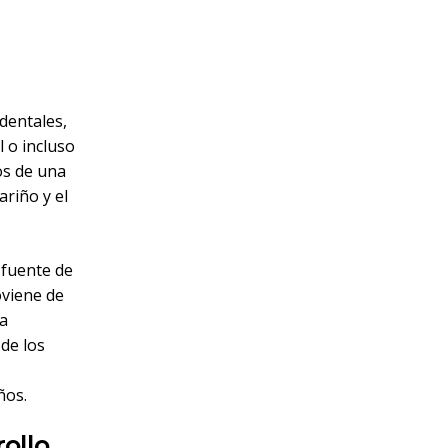
dentales,
 o incluso
os de una
ariño y el
 fuente de
oviene de
La
de los
ños.
rollo