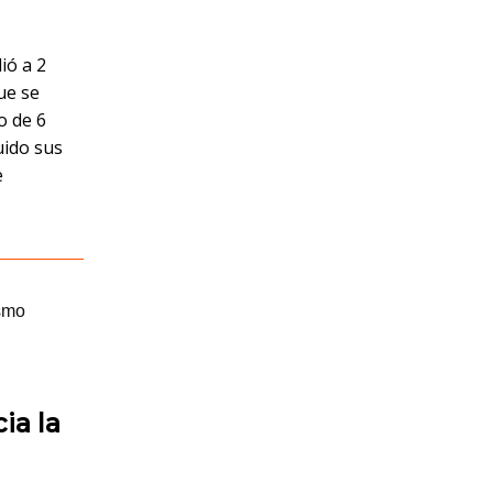
ió a 2
ue se
o de 6
uido sus
e
ia la