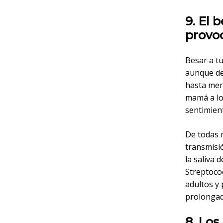
9. El
provoc
Besar a t
aunque de
hasta men
mamá a los
sentimien
De todas m
transmisi
la saliva 
Streptococ
adultos y 
prolongad
8. Los