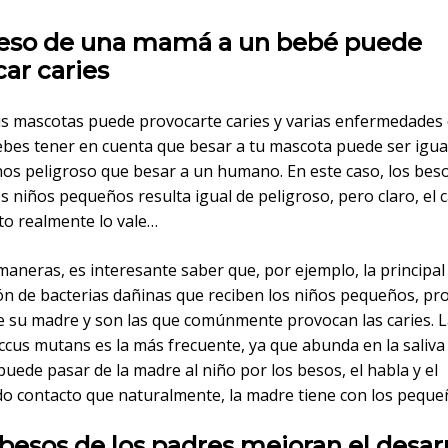
 beso de una mamá a un bebé puede
ar caries
us mascotas puede provocarte caries y varias enfermedades 
bes tener en cuenta que besar a tu mascota puede ser igual
os peligroso que besar a un humano. En este caso, los bes
 niños pequeños resulta igual de peligroso, pero claro, el c
to realmente lo vale…
aneras, es interesante saber que, por ejemplo, la principal
ón de bacterias dañinas que reciben los niños pequeños, pr
de su madre y son las que comúnmente provocan las caries. 
cus mutans es la más frecuente, ya que abunda en la saliva 
puede pasar de la madre al niño por los besos, el habla y el
o contacto que naturalmente, la madre tiene con los peque
 besos de los padres mejoran el desar