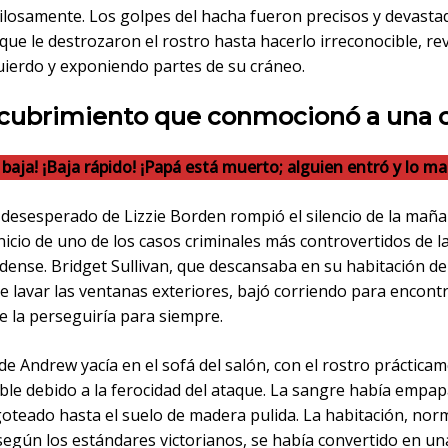
ilosamente. Los golpes del hacha fueron precisos y devastad
que le destrozaron el rostro hasta hacerlo irreconocible, r
quierdo y exponiendo partes de su cráneo.
scubrimiento que conmocionó a una 
baja! ¡Baja rápido! ¡Papá está muerto; alguien entró y lo ma
 desesperado de Lizzie Borden rompió el silencio de la maña
nicio de uno de los casos criminales más controvertidos de la
ense. Bridget Sullivan, que descansaba en su habitación del
e lavar las ventanas exteriores, bajó corriendo para encont
e la perseguiría para siempre.
de Andrew yacía en el sofá del salón, con el rostro práctica
ble debido a la ferocidad del ataque. La sangre había empap
 goteado hasta el suelo de madera pulida. La habitación, no
según los estándares victorianos, se había convertido en u