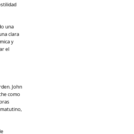
stilidad
do una
una clara
mica y
ar el
rden. John
oche como
mpras
 matutino,
de