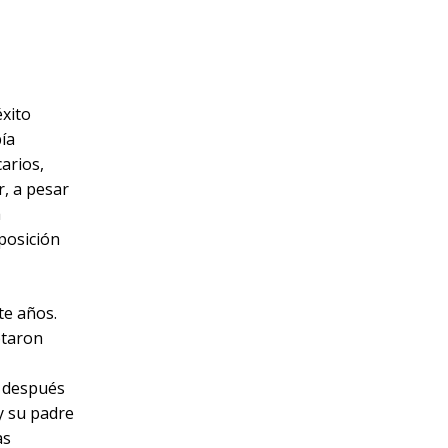
éxito
ía
arios,
r, a pesar
a
 posición
te años.
ptaron
s después
y su padre
as