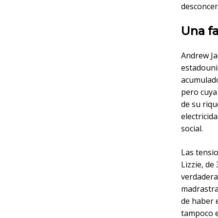
desconcer
Una f
Andrew Ja
estadounid
acumulado
pero cuya 
de su riqu
electricid
social.
Las tensi
Lizzie, d
verdadera
madrastra
de haber e
tampoco e