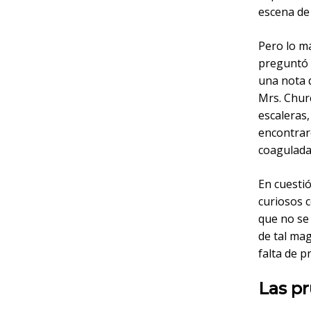
escena de 
Pero lo má
preguntó p
una nota d
Mrs. Churc
escaleras,
encontrar
coagulada
En cuestió
curiosos 
que no se 
de tal mag
falta de p
Las p