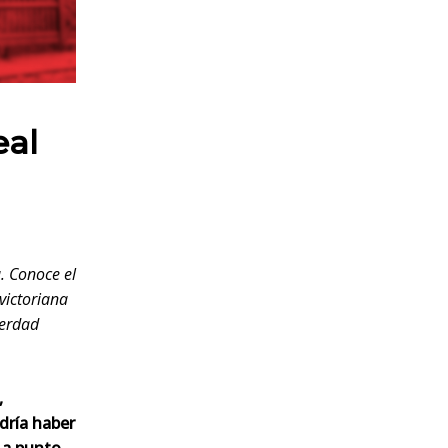
eal
. Conoce el
victoriana
verdad
,
dría haber