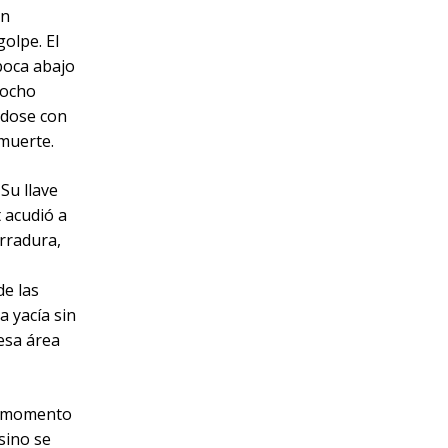
ón
olpe. El
 boca abajo
iocho
ndose con
 muerte.
Su llave
t acudió a
erradura,
de las
a yacía sin
 esa área
mo momento
sino se