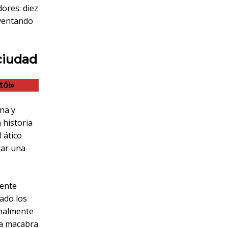
ores: diez
eventando
ciudad
tó!»
na y
 historia
 ático
rar una
mente
ado los
rmalmente
na macabra