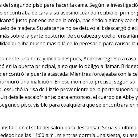
 del segundo piso para hacer la cama. Según la investigaci
e encontraba de cara a su asesino cuando recibió el primer g
lcanzó justo por encima de la oreja, haciéndola girar y caer
uelo de madera. Su atacante no se detuvo allí: descargó diec
más sobre la parte posterior de su cabeza y cuello, ensañá
lidad que iba mucho más allá de lo necesario para causar la
amente una hora y media después, Andrew regresó a casa. 
ó en la puerta principal, algo que lo obligó a llamar. Bridge
o encontró la puerta atascada. Mientras forcejeaba con la c
 murmuró una maldición. En ese momento preciso, según su
, escuchó la risa de Lizzie proveniente de la parte superior 
 Un detalle escalofriante: para entonces, el cuerpo de Abby y
 segundo piso, visible para cualquiera que se encontrara en
 instaló en el sofá del salón para descansar. Sería su últi
rededor de las 11:00 a.m., mientras dormía una siesta, su ase