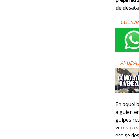
preparado 
de desata
CULTUR
AYUDA 
En aquella
alguien e
golpes res
veces par
eco se des