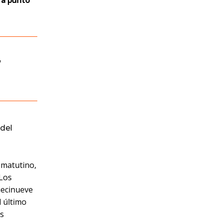
a a punto
,
del
o matutino,
Los
iecinueve
 último
ás