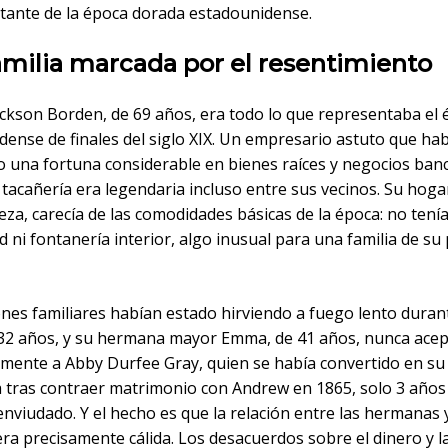
tante de la época dorada estadounidense.
amilia marcada por el resentimiento
ckson Borden, de 69 años, era todo lo que representaba el 
ense de finales del siglo XIX. Un empresario astuto que hab
 una fortuna considerable en bienes raíces y negocios banc
tacañería era legendaria incluso entre sus vecinos. Su hoga
eza, carecía de las comodidades básicas de la época: no tení
ad ni fontanería interior, algo inusual para una familia de su
ones familiares habían estado hirviendo a fuego lento duran
e 32 años, y su hermana mayor Emma, de 41 años, nunca ace
mente a Abby Durfee Gray, quien se había convertido en su
 tras contraer matrimonio con Andrew en 1865, solo 3 año
nviudado. Y el hecho es que la relación entre las hermanas 
ra precisamente cálida. Los desacuerdos sobre el dinero y l