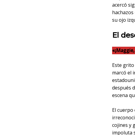
acercó sig
hachazos 
su ojo iz
El de
«¡Maggie, 
Este grito
marcó el i
estadounid
después d
escena qu
El cuerpo 
irreconoci
cojines y
impoluta 