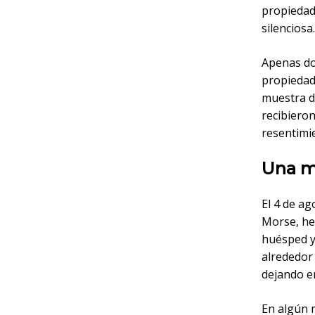
propiedad
silenciosa.
Apenas do
propiedad
muestra d
recibiero
resentimie
Una m
El 4 de a
Morse, he
huésped y
alrededor
dejando en
En algún m