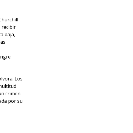
Churchill
 recibir
a baja,
las
angre
ólvora. Los
ultitud
 un crimen
cada por su