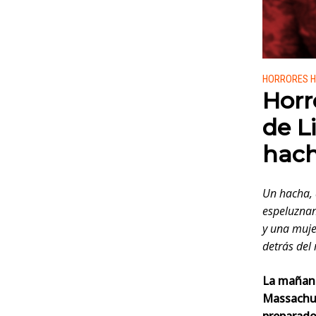
Publicado
HORRORES 
Horr
de L
hach
Un hacha, 
espeluznan
y una muje
detrás del
La mañana
Massachus