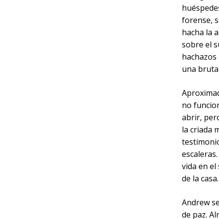
huéspedes
forense, s
hacha la a
sobre el s
hachazos 
una bruta
Aproximad
no funcion
abrir, per
la criada
testimonio
escaleras.
vida en el
de la casa.
Andrew se
de paz. Al