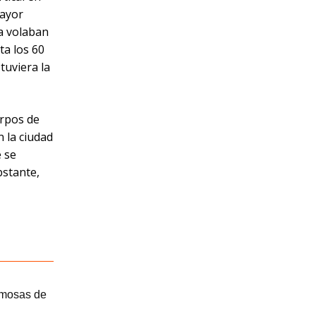
mayor
a volaban
ta los 60
tuviera la
erpos de
n la ciudad
e se
bstante,