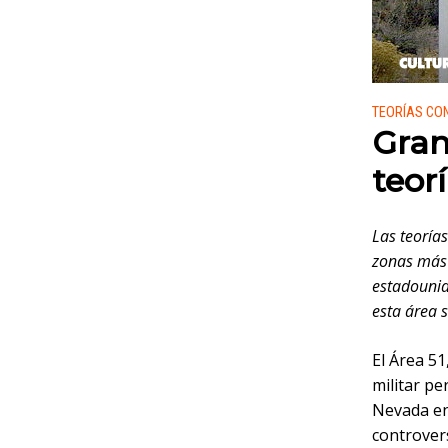
Publicado
TEORÍAS CO
Gran
teor
Las teoría
zonas más 
estadounid
esta área 
El Área 5
militar pe
Nevada en
controvers