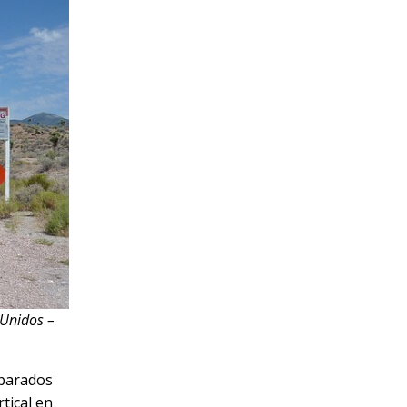
 Unidos –
mparados
tical en