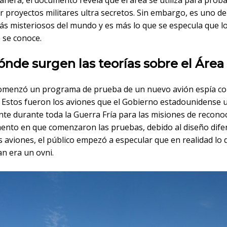
nera, el documento revela que el área se utiliza para proba
r proyectos militares ultra secretos. Sin embargo, es uno de
ás misteriosos del mundo y es más lo que se especula que l
 se conoce.
nde surgen las teorías sobre el Área
omenzó un programa de prueba de un nuevo avión espía co
 Estos fueron los aviones que el Gobierno estadounidense ut
te durante toda la Guerra Fría para las misiones de recono
ento en que comenzaron las pruebas, debido al diseño dife
 aviones, el público empezó a especular que en realidad lo 
n era un ovni.