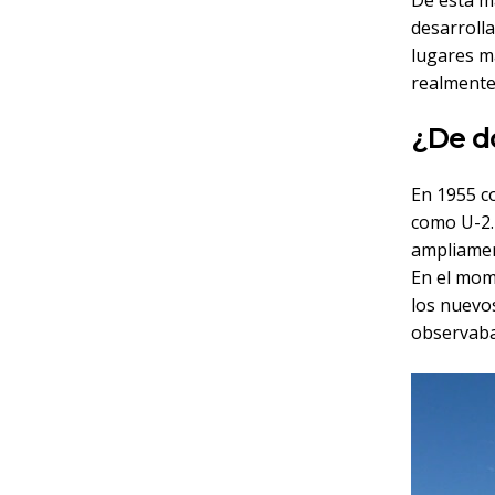
De esta ma
desarrolla
lugares m
realmente
¿De dó
En 1955 c
como U-2.
ampliamen
En el mom
los nuevos
observaba