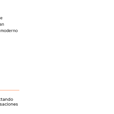
de
han
re moderno
ctando
rsaciones