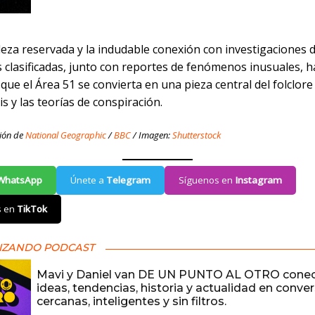
leza reservada y la indudable conexión con investigaciones 
 clasificadas, junto con reportes de fenómenos inusuales, 
que el Área 51 se convierta en una pieza central del folclo
is y las teorías de conspiración.
ión de
National Geographic
/
BBC
/ Imagen:
Shutterstock
WhatsApp
Únete a
Telegram
Síguenos en
Instagram
s en
TikTok
IZANDO PODCAST
Mavi y Daniel van DE UN PUNTO AL OTRO cone
ideas, tendencias, historia y actualidad en conve
cercanas, inteligentes y sin filtros.