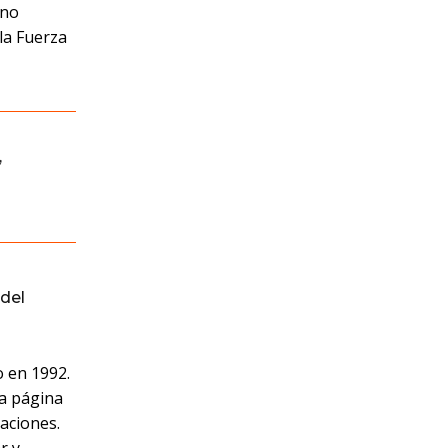
rno
la Fuerza
,
del
o en 1992.
na página
laciones.