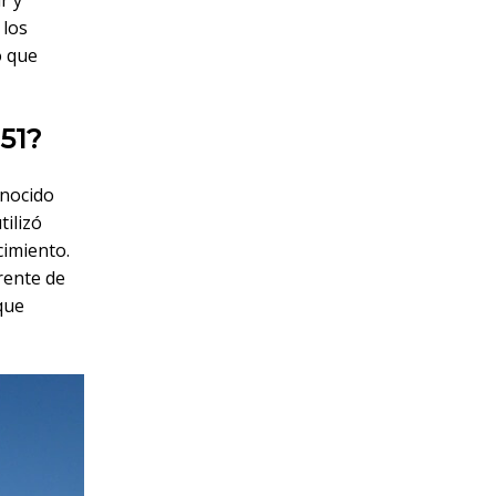
r y
 los
o que
 51?
nocido
ilizó
cimiento.
rente de
que