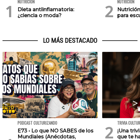
NUTRICIÓN
NUTRICIÓN
Dieta antiinflamatoria:
Nutrición
¿ciencia o moda?
para esc
LO MÁS DESTACADO
PODCAST CULTURIZANDO
TRIVIA CULTU
E73 • Lo que NO SABES de los
¡Una triv
Mundiales (Anécdotas,
que te h