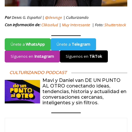
Por
Deivis G. Español |
@deivisge
| Culturizando
Con información de:
Clikisalud
|
Muy Interesante
| Foto:
Shutterstock
Únete a
WhatsApp
Únete a
Telegram
Síguenos en
Instagram
Síguenos en
TikTok
CULTURIZANDO PODCAST
Mavi y Daniel van DE UN PUNTO
AL OTRO conectando ideas,
tendencias, historia y actualidad en
conversaciones cercanas,
inteligentes y sin filtros.