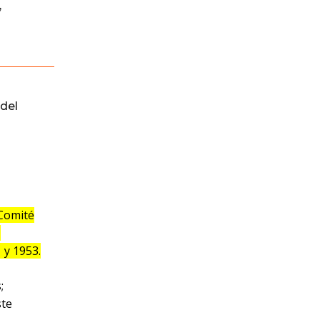
,
del
 Comité
,
 y 1953.
;
ste