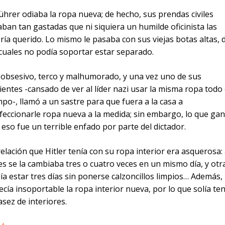
Führer odiaba la ropa nueva; de hecho, sus prendas civiles
aban tan gastadas que ni siquiera un humilde oficinista las
ría querido. Lo mismo le pasaba con sus viejas botas altas, 
 cuales no podía soportar estar separado.
 obsesivo, terco y malhumorado, y una vez uno de sus
vientes -cansado de ver al líder nazi usar la misma ropa todo 
mpo-, llamó a un sastre para que fuera a la casa a
feccionarle ropa nueva a la medida; sin embargo, lo que ga
 eso fue un terrible enfado por parte del dictador.
relación que Hitler tenía con su ropa interior era asquerosa:
es se la cambiaba tres o cuatro veces en un mismo día, y otr
ía estar tres días sin ponerse calzoncillos limpios… Además, 
ecía insoportable la ropa interior nueva, por lo que solía te
asez de interiores.