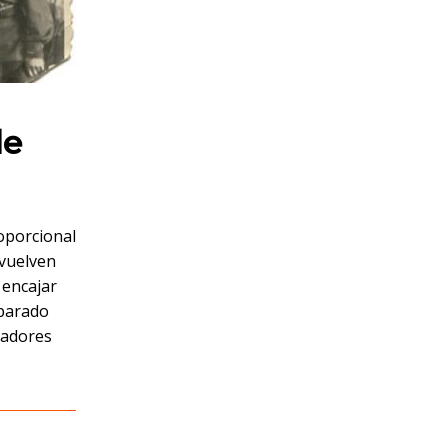
de
oporcional
 vuelven
 encajar
eparado
tadores