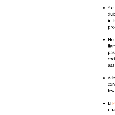
Y e
dul
inc
pro
No 
lla
pas
coc
asa
Ade
con
lev
El
F
una