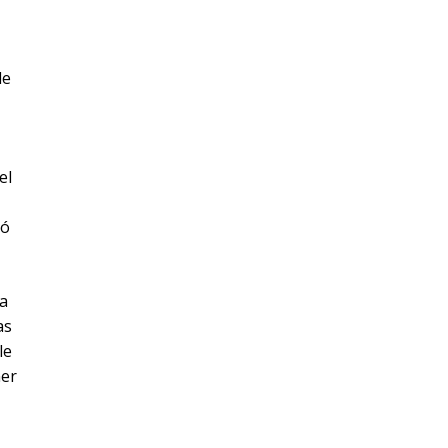
de
el
nó
 a
as
le
ner