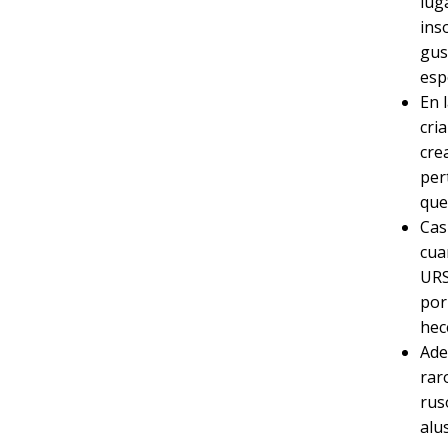
lug
ins
gus
esp
En 
cri
cre
per
que
Cas
cua
URS
por
hece
Ade
rar
rus
alu