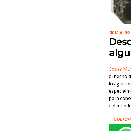
Publicado
DICTADORE
Desc
algu
Cosas Mu
el hecho 
los gustos
especialm
para cono
del mund
CULTUR