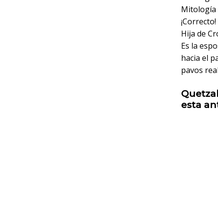
Mitología 
¡Correcto!
Hija de Cr
Es la esp
hacia el p
pavos real
Quetzal
esta an