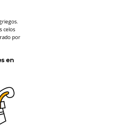
griegos.
s celos
irado por
es en