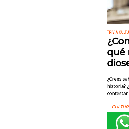
Publicado
TRIVIA CULT
¿Con
qué 
dios
¿Crees sa
historia? 
contestar
CULTUR