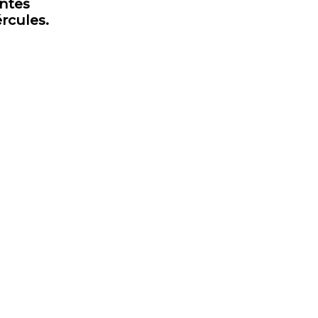
entes
rcules.