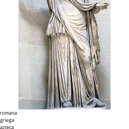
 romana
 griega
 azteca