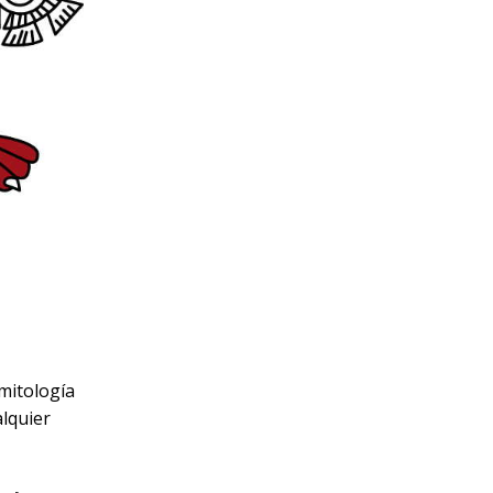
mitología
lquier