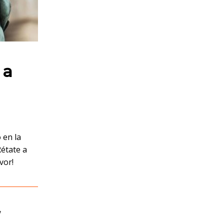
 a
 en la
Rétate a
vor!
,