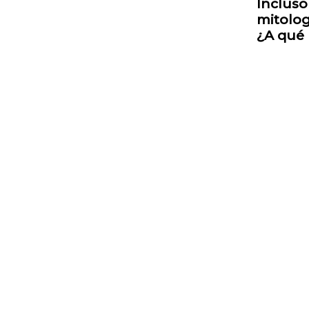
Incluso
mitolog
¿A qué 