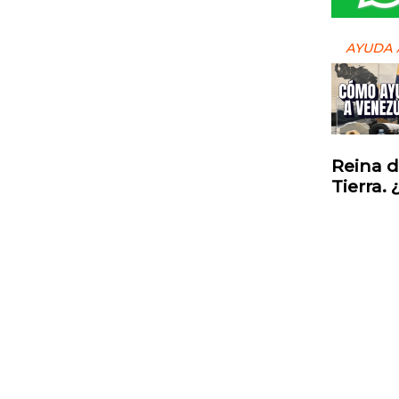
AYUDA 
Reina d
Tierra.